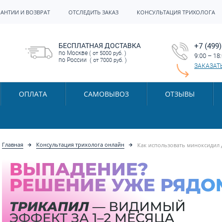
РАНТИИ И ВОЗВРАТ
ОТСЛЕДИТЬ ЗАКАЗ
КОНСУЛЬТАЦИЯ ТРИХОЛОГА
БЕСПЛАТНАЯ ДОСТАВКА
+7 (499)
по Москве
( от 5000 руб. )
9:00 – 18
по России
( от 7000 руб. )
ЗАКАЗАТ
ОПЛАТА
САМОВЫВОЗ
ОТЗЫВЫ
Главная
Консультация трихолога онлайн
Как использовать миноксидил 