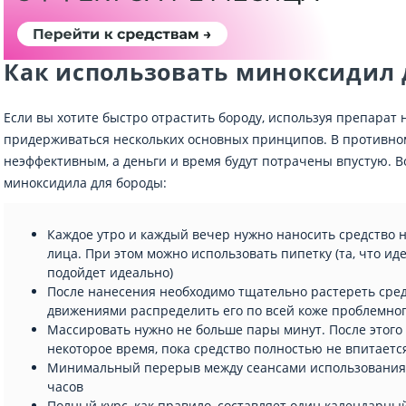
Как использовать миноксидил 
Если вы хотите быстро отрастить бороду, используя препарат 
придерживаться нескольких основных принципов. В противном
неэффективным, а деньги и время будут потрачены впустую.
миноксидила для бороды:
Каждое утро и каждый вечер нужно наносить средство 
лица. При этом можно использовать пипетку (та, что иде
подойдет идеально)
После нанесения необходимо тщательно растереть ср
движениями распределить его по всей коже проблемног
Массировать нужно не больше пары минут. После этого
некоторое время, пока средство полностью не впитаетс
Минимальный перерыв между сеансами использования 
часов
Полный курс, как правило, составляет один календарны