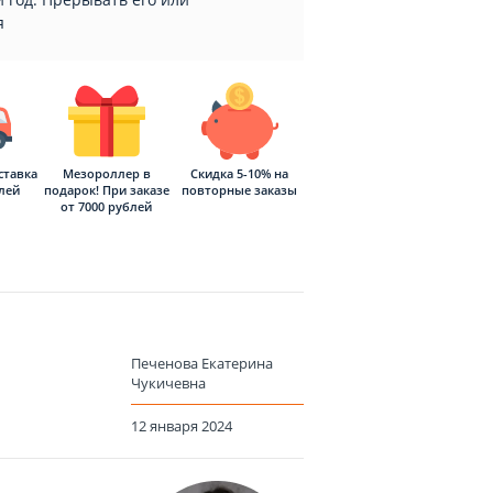
я
ставка
Мезороллер в
Скидка 5-10% на
блей
подарок! При заказе
повторные заказы
от 7000 рублей
Печенова Екатерина
Чукичевна
12 января 2024