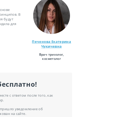
основе
ринципов. В
мя будут
идила для
Печенова Екатерина
Чукичевна
Врач трихолог,
косметолог
бесплатно!
сте с ответом после того, как
ор.
ам пришло уведомление об
кован на сайте.