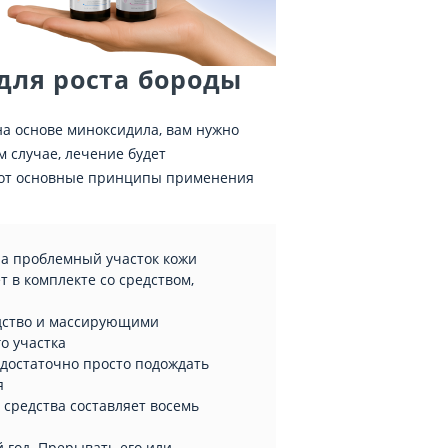
для роста бороды
на основе миноксидила, вам нужно
 случае, лечение будет
 Вот основные принципы применения
на проблемный участок кожи
т в комплекте со средством,
едство и массирующими
о участка
 достаточно просто подождать
я
средства составляет восемь
й год. Прерывать его или