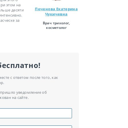
при этом на
Печенова Екатерина
ольше десяти
Чукичевна
 интенсивно.
асческе за
Врач трихолог,
косметолог
бесплатно!
сте с ответом после того, как
ор.
ам пришло уведомление об
кован на сайте.