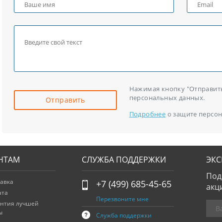
Нажимая кнопку "Отправить"
персональных данных.
Отправить
Подробнее
о защите персон
НТАМ
СЛУЖБА ПОДДЕРЖКИ
ЭК
Под
авка
+7 (499) 685-45-65
акц
ата
Перезвоните мне
антия лучшей
ы
Служба поддержки