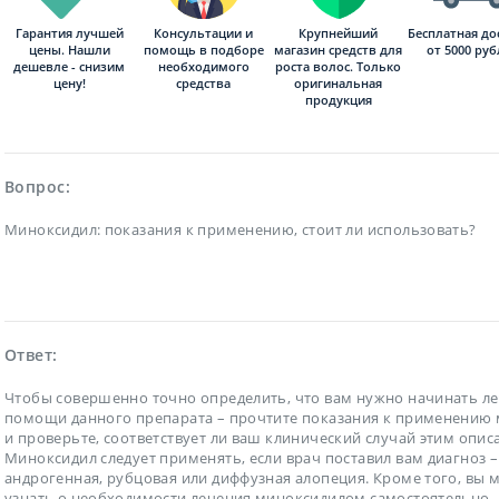
Гарантия лучшей
Консультации и
Бесплатная до
Крупнейший
цены. Нашли
помощь в подборе
от 5000 ру
магазин средств для
дешевле - снизим
необходимого
роста волос. Только
цену!
средства
оригинальная
продукция
Вопрос:
Миноксидил: показания к применению, стоит ли использовать?
Ответ:
Чтобы совершенно точно определить, что вам нужно начинать ле
помощи данного препарата – прочтите показания к применению
и проверьте, соответствует ли ваш клинический случай этим опис
Миноксидил следует применять, если врач поставил вам диагноз –
андрогенная, рубцовая или диффузная алопеция. Кроме того, вы 
узнать о необходимости лечения миноксидилом самостоятельно. 