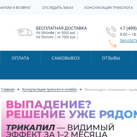
РАНТИИ И ВОЗВРАТ
ОТСЛЕДИТЬ ЗАКАЗ
КОНСУЛЬТАЦИЯ ТРИХОЛОГА
БЕСПЛАТНАЯ ДОСТАВКА
+7 (499)
по Москве
( от 5000 руб. )
9:00 – 18
по России
( от 7000 руб. )
ЗАКАЗАТ
ОПЛАТА
САМОВЫВОЗ
ОТЗЫВЫ
Главная
Консультация трихолога онлайн
Миноксидил: показания к прим