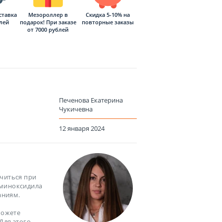
ставка
Мезороллер в
Скидка 5-10% на
блей
подарок! При заказе
повторные заказы
от 7000 рублей
Печенова Екатерина
Чукичевна
12 января 2024
читься при
 миноксидила
аниям.
можете
Для этого