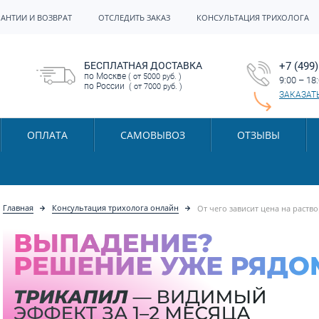
РАНТИИ И ВОЗВРАТ
ОТСЛЕДИТЬ ЗАКАЗ
КОНСУЛЬТАЦИЯ ТРИХОЛОГА
БЕСПЛАТНАЯ ДОСТАВКА
+7 (499)
по Москве
( от 5000 руб. )
9:00 – 18
по России
( от 7000 руб. )
ЗАКАЗАТ
ОПЛАТА
САМОВЫВОЗ
ОТЗЫВЫ
Главная
Консультация трихолога онлайн
От чего зависит цена на раств