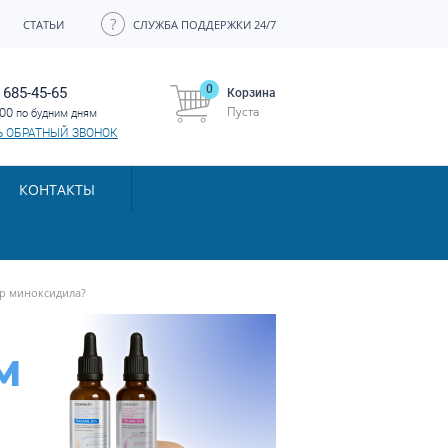
СТАТЬИ
СЛУЖБА ПОДДЕРЖКИ 24/7
0
 685-45-65
Корзина
Пуста
:00
по будним дням
Ь ОБРАТНЫЙ ЗВОНОК
КОНТАКТЫ
ор миноксидила?