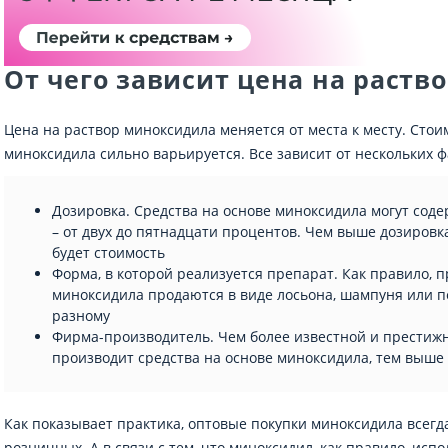
От чего зависит цена на раств
Цена на раствор миноксидила
меняется от места к месту. Сто
миноксидила сильно варьируется. Все зависит от нескольких ф
Дозировка. Средства на основе миноксидила могут соде
– от двух до пятнадцати процентов. Чем выше дозировка
будет стоимость
Форма, в которой реализуется препарат. Как правило, 
миноксидила продаются в виде лосьона, шампуня или пе
разному
Фирма-производитель. Чем более известной и престижн
производит средства на основе миноксидила, тем выше 
Как показывает практика, оптовые покупки миноксидила всегд
розничных. А в связи с тем, что миноксидил, как правило, исп