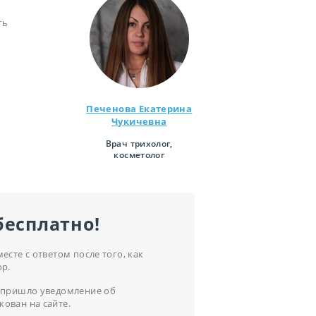
ть
Печенова Екатерина
Чукичевна
Врач трихолог,
косметолог
бесплатно!
сте с ответом после того, как
ор.
ам пришло уведомление об
кован на сайте.