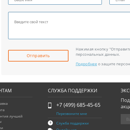
Нажимая кнопку "Отправить"
персональных данных.
Отправить
Подробнее
о защите персон
НТАМ
СЛУЖБА ПОДДЕРЖКИ
ЭК
Под
авка
+7 (499) 685-45-65
акц
ата
Перезвоните мне
антия лучшей
ы
Служба поддержки
ии
Онлайн чат