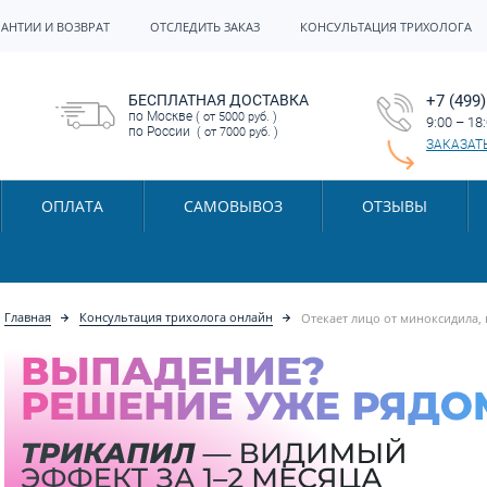
РАНТИИ И ВОЗВРАТ
ОТСЛЕДИТЬ ЗАКАЗ
КОНСУЛЬТАЦИЯ ТРИХОЛОГА
БЕСПЛАТНАЯ ДОСТАВКА
+7 (499)
по Москве
( от 5000 руб. )
9:00 – 18
по России
( от 7000 руб. )
ЗАКАЗАТ
ОПЛАТА
САМОВЫВОЗ
ОТЗЫВЫ
Главная
Консультация трихолога онлайн
Отекает лицо от миноксидила