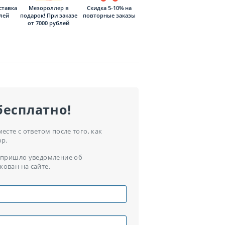
ставка
Мезороллер в
Скидка 5-10% на
блей
подарок! При заказе
повторные заказы
от 7000 рублей
бесплатно!
сте с ответом после того, как
ор.
ам пришло уведомление об
кован на сайте.