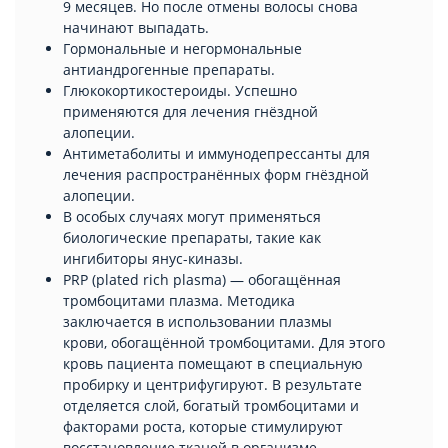
9 месяцев. Но после отмены волосы снова
начинают выпадать.
Гормональные и негормональные
антиандрогенные препараты.
Глюкокортикостероиды. Успешно
применяются для лечения гнёздной
алопеции.
Антиметаболиты и иммунодепрессанты для
лечения распространённых форм гнёздной
алопеции.
В особых случаях могут применяться
биологические препараты, такие как
ингибиторы янус-киназы.
PRP (plated rich plasma) — обогащённая
тромбоцитами плазма. Методика
заключается в использовании плазмы
крови, обогащённой тромбоцитами. Для этого
кровь пациента помещают в специальную
пробирку и центрифугируют. В результате
отделяется слой, богатый тромбоцитами и
факторами роста, которые стимулируют
восстановление тканей в организме.