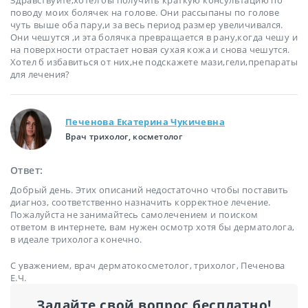
поводу моих болячек на голове. Они рассыпаны по голове
чуть выше оба пару,и за весь период размер увеличивался.
Они чешутся ,и эта болячка превращается в рану,когда чешу и
на поверхности отрастает новая сухая кожа и снова чешутся.
Хотел б избавиться от них,не подскажете мази,гели,препараты
для лечения?
Печенова Екатерина Чукичевна
Врач трихолог, косметолог
Ответ:
Добрый день. Этих описаний недостаточно чтобы поставить
диагноз, соответственно назначить корректное лечение.
Пожалуйста не занимайтесь самолечением и поиском
ответом в интернете, вам нужен осмотр хотя бы дерматолога,
в идеале трихолога конечно.
С уважением, врач дерматокосметолог, трихолог, Печенова
Е.Ч.
Задайте свой вопрос бесплатно!