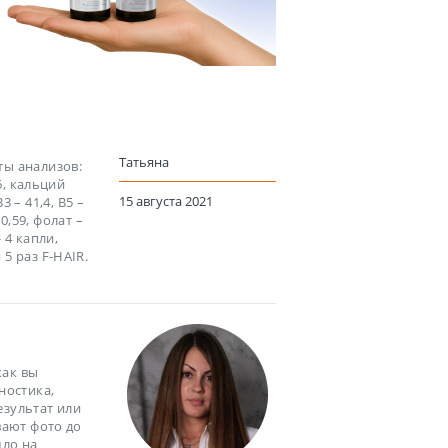
Татьяна
ты анализов:
6, кальций
15 августа 2021
3 – 41,4, В5 –
 0,59, фолат –
 4 капли,
5 раз F-HAIR.
как вы
ностика,
езультат или
вают фото до
шло на