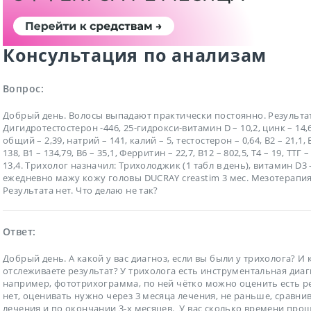
Консультация по анализам
Вопрос:
Добрый день. Волосы выпадают практически постоянно. Результа
Дигидротестостерон -446, 25-гидрокси-витамин D – 10,2, цинк – 14,
общий – 2,39, натрий – 141, калий – 5, тестостерон – 0,64, В2 – 21,1, В
138, В1 – 134,79, В6 – 35,1, Ферритин – 22,7, В12 – 802,5, Т4 – 19, ТТГ –
13,4. Трихолог назначил: Трихолоджик (1 табл в день), витамин D3 -
ежедневно мажу кожу головы DUCRAY creastim 3 мес. Мезотерапия 
Результата нет. Что делаю не так?
Ответ:
Добрый день. А какой у вас диагноз, если вы были у трихолога? И 
отслеживаете результат? У трихолога есть инструментальная диаг
например, фототрихограмма, по ней чётко можно оценить есть р
нет, оценивать нужно через 3 месяца лечения, не раньше, сравни
лечения и по окончании 3-х месяцев. У вас сколько времени про