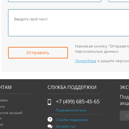
Нажимая кнопку "Отправить"
персональных данных.
Отправить
Подробнее
о защите персон
НТАМ
СЛУЖБА ПОДДЕРЖКИ
ЭК
Под
авка
+7 (499) 685-45-65
акц
ата
Перезвоните мне
антия лучшей
ы
Служба поддержки
ии
Онлайн чат