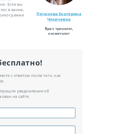
но. Если вы
лос в ванне,
Печенова Екатерина
отрихограмме
Чукичевна
Врач трихолог,
косметолог
бесплатно!
сте с ответом после того, как
ор.
ам пришло уведомление об
кован на сайте.