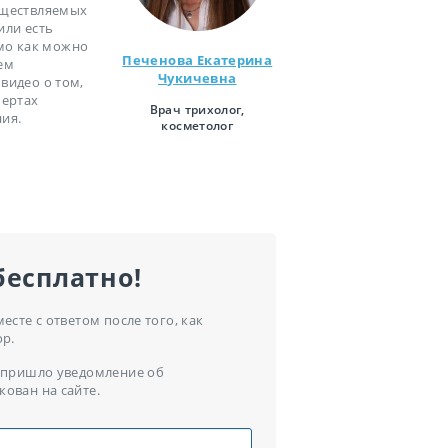
существляемых
или есть
мо как можно
Печенова Екатерина
ем
Чукичевна
видео о том,
чертах
Врач трихолог,
ия.
косметолог
бесплатно!
сте с ответом после того, как
ор.
ам пришло уведомление об
кован на сайте.