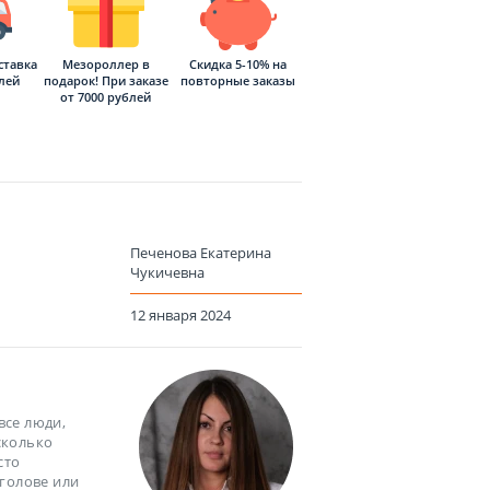
ставка
Мезороллер в
Скидка 5-10% на
блей
подарок! При заказе
повторные заказы
от 7000 рублей
Печенова Екатерина
Чукичевна
12 января 2024
все люди,
сколько
сто
голове или