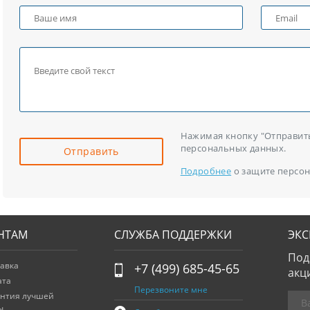
Нажимая кнопку "Отправить"
персональных данных.
Отправить
Подробнее
о защите персон
НТАМ
СЛУЖБА ПОДДЕРЖКИ
ЭК
Под
авка
+7 (499) 685-45-65
акц
ата
Перезвоните мне
антия лучшей
ы