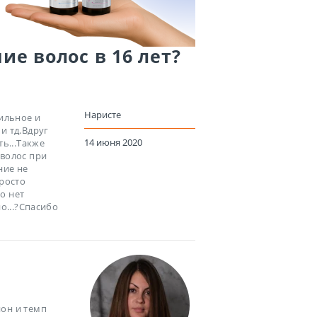
ие волос в 16 лет?
Наристе
сильное и
и тд.Вдруг
14 июня 2020
ь...Также
 волос при
ние не
просто
то нет
о...?Спасибо
он и темп