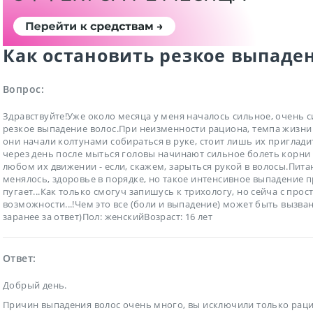
Как остановить резкое выпаден
Вопрос:
Здравствуйте!Уже около месяца у меня началось сильное, очень 
резкое выпадение волос.При неизменности рациона, темпа жизни 
они начали колтунами собираться в руке, стоит лишь их пригладит
через день после мыться головы начинают сильное болеть корни
любом их движении - если, скажем, зарыться рукой в волосы.Пита
менялось, здоровье в порядке, но такое интенсивное выпадение 
пугает...Как только смогуч запишусь к трихологу, но сейча с прос
возможности...!Чем это все (боли и выпадение) может быть вызван
заранее за ответ)Пол: женскийВозраст: 16 лет
Ответ:
Добрый день.
Причин выпадения волос очень много, вы исключили только раци