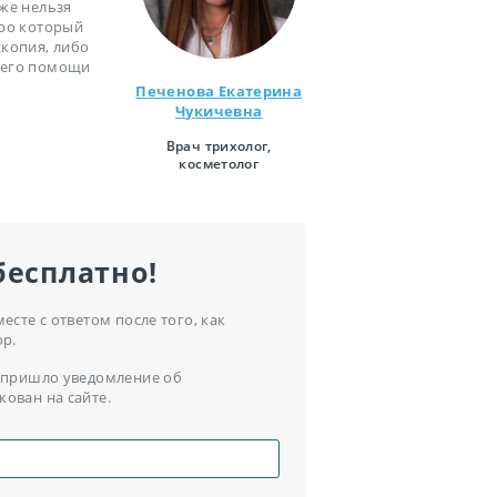
кже нельзя
про который
скопия, либо
з его помощи
Печенова Екатерина
Чукичевна
Врач трихолог,
косметолог
бесплатно!
сте с ответом после того, как
ор.
ам пришло уведомление об
кован на сайте.