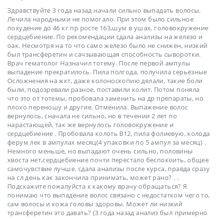
Здравствуйте 3 года назад начали сильно выпадать волосы.
Лечила народными не помогало. При этом было сильное
похудение до 46 кг пр росте 163,шум в ушах, головокружение
сердцебиение. По рекомендации сдала анализы на железо и
оак. Несмотря на то что само железо было не снижен, низкий
был трансферетин и сачзывающая способность сыворотки.
Врач гематолог Назначил тотему. После первой ампулы
выпадение прекратилось. Пила полгода, получила серьёзные
Осложнения на жкт, даже колоноскопию делали, такие боли
были, подозревали разное, поставили колит. Потом поняла
что это от тотемы, пробовала заменить на др препараты, но
плохо переношу и другие. Отменила. Выпажение волос
вернулось, сначала не сильно, но в течении 2 лет по
нарастающей, так же вернулось головокружение и
сердцебиение . Пробовала колоть В12, пила фолиевую, колода
ферум лек в ампулах месяц(4 упаковки по 5 ампул за месяц) .
Немного меньше, но выпадают очень сильно, половины
хвоста нет,сердцебиение почти перестало беспокоить, общее
самочувствие лучше. сдала анализы после курса, правда сразу
на сл день как закончила принимать, может рано? . .
Подскажите пожалуйста к какому врачу обращаться? Я
понимаю что выпадение волос связано с недостатком чего то,
сам волосы и кожа головы здоровы. Может ли низкий
трансферетин это давать? (3 года назад анализ был примерно