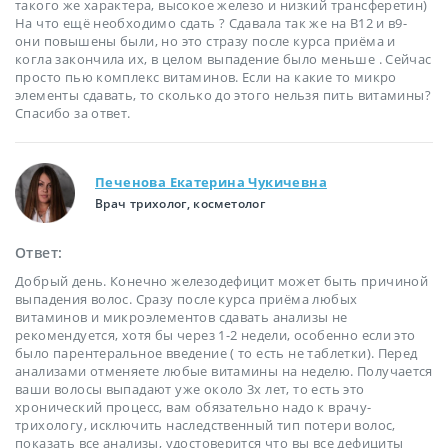
такого же характера, высокое железо и низкий трансферетин)
На что ещё необходимо сдать ? Сдавала так же на В12 и в9-
они повышены были, но это стразу после курса приёма и
когла закончила их, в целом выпадение было меньше . Сейчас
просто пью комплекс витаминов. Если на какие то микро
элементы сдавать, то сколько до этого нельзя пить витамины?
Спасибо за ответ.
Печенова Екатерина Чукичевна
Врач трихолог, косметолог
Ответ:
Добрый день. Конечно железодефицит может быть причиной
выпадения волос. Сразу после курса приёма любых
витаминов и микроэлементов сдавать анализы не
рекомендуется, хотя бы через 1-2 недели, особенно если это
было парентеральное введение ( то есть не таблетки). Перед
анализами отменяете любые витамины на неделю. Получается
ваши волосы выпадают уже около 3х лет, то есть это
хронический процесс, вам обязательно надо к врачу-
трихологу, исключить наследственный тип потери волос,
показать все анализы, удостоверится что вы все дефициты