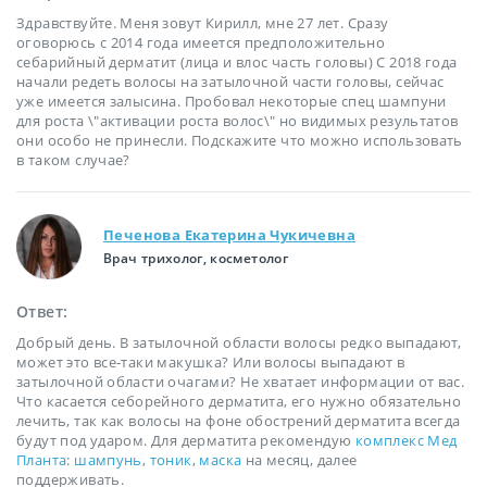
Здравствуйте. Меня зовут Кирилл, мне 27 лет. Сразу
оговорюсь с 2014 года имеется предположительно
себарийный дерматит (лица и влос часть головы) С 2018 года
начали редеть волосы на затылочной части головы, сейчас
уже имеется залысина. Пробовал некоторые спец шампуни
для роста \"активации роста волос\" но видимых результатов
они особо не принесли. Подскажите что можно использовать
в таком случае?
Печенова Екатерина Чукичевна
Врач трихолог, косметолог
Ответ:
Добрый день. В затылочной области волосы редко выпадают,
может это все-таки макушка? Или волосы выпадают в
затылочной области очагами? Не хватает информации от вас.
Что касается себорейного дерматита, его нужно обязательно
лечить, так как волосы на фоне обострений дерматита всегда
будут под ударом. Для дерматита рекомендую
комплекс Мед
Планта
:
шампунь
,
тоник
,
маска
на месяц, далее
поддерживать.