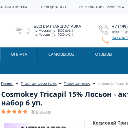
РАНТИИ И ВОЗВРАТ
ОТСЛЕДИТЬ ЗАКАЗ
КОНСУЛЬТАЦИЯ ТРИХОЛОГА
БЕСПЛАТНАЯ ДОСТАВКА
+7 (499)
по Москве
( от 5000 руб. )
9:00 – 18
по России
( от 7000 руб. )
ЗАКАЗАТ
ОПЛАТА
САМОВЫВОЗ
ОТЗЫВЫ
Главная
Tricapil для роста волос
Tricapil для волос
Cosmokey Tricapil 1
Cosmokey Tricapil 15% Лосьон - а
набор 6 уп.
30 отзывов
Космокей Три