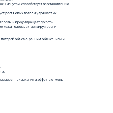
лосы изнутри, способствует восстановлению
ет рост новых волос и улучшает их
 головы и предотвращает сухость.
ие кожи головы, активизируя рост и
м, потерей объема, ранним облысением и
.
ом.
вызывает привыкания и эффекта отмены.