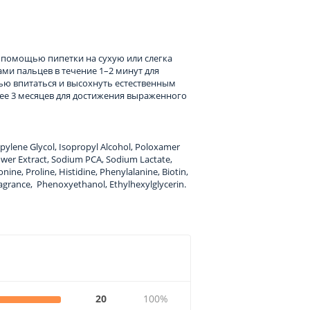
с помощью пипетки на сухую или слегка
ми пальцев в течение 1–2 минут для
ью впитаться и высохнуть естественным
нее 3 месяцев для достижения выраженного
pylene Glycol, Isopropyl Alcohol, Poloxamer
Flower Extract, Sodium PCA, Sodium Lactate,
onine, Proline, Histidine, Phenylalanine, Biotin,
ragrance, Phenoxyethanol, Ethylhexylglycerin.
20
100%