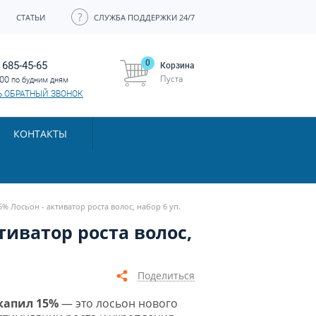
СТАТЬИ
СЛУЖБА ПОДДЕРЖКИ 24/7
0
 685-45-65
Корзина
Пуста
:00
по будним дням
Ь ОБРАТНЫЙ ЗВОНОК
КОНТАКТЫ
5% Лосьон - активатор роста волос, набор 6 уп.
ктиватор роста волос,
Поделиться
капил 15%
— это лосьон нового