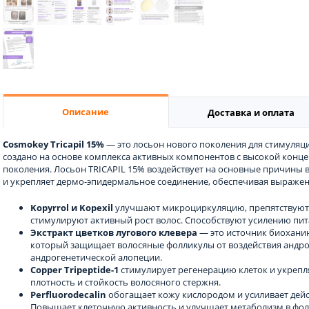
Описание
Доставка и оплата
Cosmokey Tricapil 15%
— это лосьон нового поколения для стимуляци
создано на основе комплекса активных компонентов с высокой конце
поколения. Лосьон TRICAPIL 15% воздействует на основные причины 
и укрепляет дермо-эпидермальное соединение, обеспечивая выражен
Kopyrrol и Kopexil
улучшают микроциркуляцию, препятствуют 
стимулируют активный рост волос. Способствуют усилению пит
Экстракт цветков лугового клевера
— это источник биоханин
который защищает волосяные фолликулы от воздействия андро
андрогенетической алопеции.
Copper Tripeptide-1
стимулирует регенерацию клеток и укрепл
плотность и стойкость волосяного стержня.
Perfluorodecalin
обогащает кожу кислородом и усиливает дейст
Повышает клеточную активность и улучшает метаболизм в фол