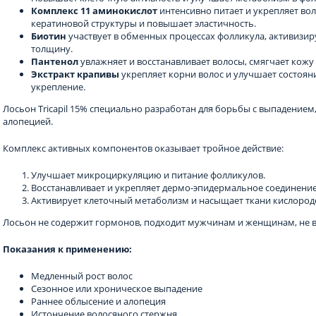
Комплекс 11 аминокислот
интенсивно питает и укрепляет во
кератиновой структуры и повышает эластичность.
Биотин
участвует в обменных процессах фолликула, активизиру
толщину.
Пантенол
увлажняет и восстанавливает волосы, смягчает кожу
Экстракт крапивы
укрепляет корни волос и улучшает состоян
укрепление.
Лосьон Tricapil 15% специально разработан для борьбы с выпадение
алопецией.
Комплекс активных компонентов оказывает тройное действие:
Улучшает микроциркуляцию и питание фолликулов.
Восстанавливает и укрепляет дермо-эпидермальное соединение
Активирует клеточный метаболизм и насыщает ткани кислород
Лосьон не содержит гормонов, подходит мужчинам и женщинам, не 
Показания к применению:
Медленный рост волос
Сезонное или хроническое выпадение
Раннее облысение и алопеция
Истончение волосяного стержня