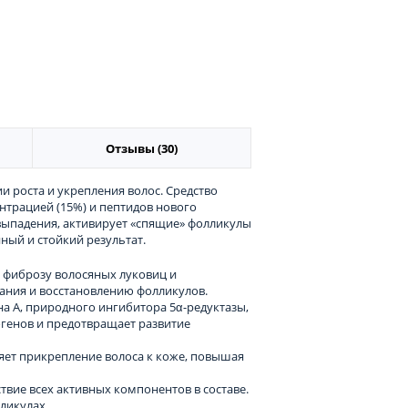
Отзывы (30)
и роста и укрепления волос. Средство
нтрацией (15%) и пептидов нового
выпадения, активирует «спящие» фолликулы
ный и стойкий результат.
фиброзу волосяных луковиц и
ания и восстановлению фолликулов.
а А, природного ингибитора 5α-редуктазы,
генов и предотвращает развитие
яет прикрепление волоса к коже, повышая
вие всех активных компонентов в составе.
ликулах.