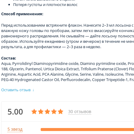
Потеря густоты и плотности волос
Способ применения:
Перед использованием встряхните флакон. Нанесите 2–3 мл лосьона 
влажную кожу головы по проборам, затем легко вмассируйте кончика
равномерного распределения. Не смывайте — дайте лосьону полност
образом. Используйте ежедневно (утром и вечером) в течение не ме
результата, а для профилактики — 2–3 раза в неделю.
Состав:
Aqua, Pyrrolidinyl Diaminopyrimidine oxide, Diamino pyrimidine oxide, Pro
188, Glycerin, Pantenol, Urtica Dioica Extract, Trifolium Pratense (Clover) 
Arginine, Aspartic Acid, PCA Alanine, Glycine, Serine, Valine, Isoleucine, Thre
PEG-40 Hydrogenated Castor Oil, Perfluorodecalin, Copper Tripeptide-1, F
Оставить отзыв
↓
5.00
30 отзывов
5 звезд