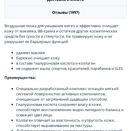
Отзывы (1957)
Воздушная пенка для умывания мягко и эффективно очищает
кожу от макияжа, ВВ-крема и остатков других косметических
средств без сухости и стянутости. Не травмирует кожу и не
разрушает ее барьерных функций.
удаляет макияж
бережно очищает кожу
в составе гиалуроновая кислота и коллаген
не содержит мыла, спиртов, красителей, парабенов и SLES.
Преимущества:
Специально разработанный комплекс оснащён мягкой
системой поверхностно-активных компонентов,
очищающих от загрязнений щадящим способом.
Гиалуроновая кислота сохраняет влагу в коже,
способствует восстановлению водно-липидного баланса и
освежает цвет лица.
Коллаген отвечает за эластичность и упругость кожи,
способствует выравниванию ее текстуры.
Действуя одновременно, гиалуроновая кислота и жидкий