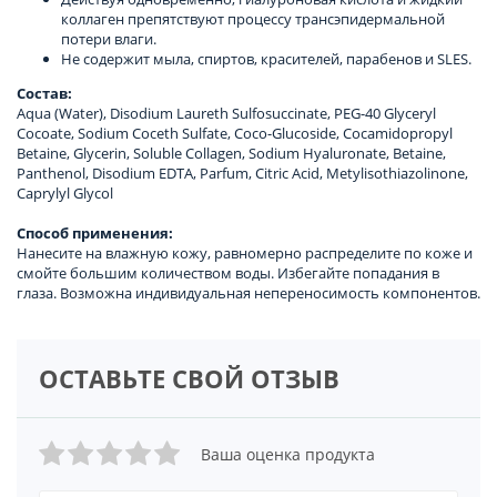
коллаген препятствуют процессу трансэпидермальной
потери влаги.
Не содержит мыла, спиртов, красителей, парабенов и SLES.
Состав:
Aqua (Water), Disodium Laureth Sulfosuccinate, PEG-40 Glyceryl
Cocoate, Sodium Coceth Sulfate, Coco-Glucoside, Cocamidopropyl
Betaine, Glycerin, Soluble Collagen, Sodium Hyaluronate, Betaine,
Panthenol, Disodium EDTA, Parfum, Citric Acid, Metylisothiazolinone,
Caprylyl Glycol
Способ применения:
Нанесите на влажную кожу, равномерно распределите по коже и
смойте большим количеством воды. Избегайте попадания в
глаза. Возможна индивидуальная непереносимость компонентов.
ОСТАВЬТЕ СВОЙ ОТЗЫВ
Ваша оценка продукта