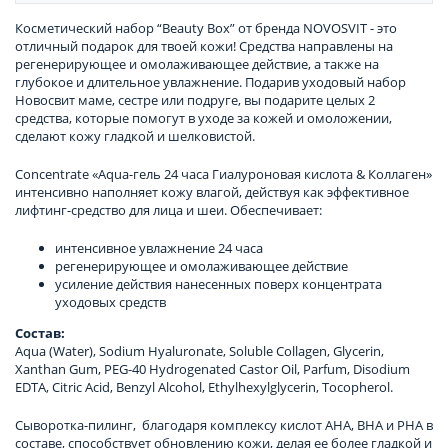
Косметический набор “Beauty Box” от бренда NOVOSVIT - это
отличный подарок для твоей кожи! Средства направлены на
регенерирующее и омолаживающее действие, а также на
глубокое и длительное увлажнение. Подарив уходовый набор
Новосвит маме, сестре или подруге, вы подарите целых 2
средства, которые помогут в уходе за кожей и омоложении,
сделают кожу гладкой и шелковистой.
Concentrate «Aqua-гель 24 часа Гиалуроновая кислота & Коллаген»
интенсивно наполняет кожу влагой, действуя как эффективное
лифтинг-средство для лица и шеи. Обеспечивает:
интенсивное увлажнение 24 часа
регенерирующее и омолаживающее действие
усиление действия нанесенных поверх концентрата
уходовых средств
Состав:
Aqua (Water), Sodium Hyaluronate, Soluble Collagen, Glycerin,
Xanthan Gum, PEG-40 Hydrogenated Castor Oil, Parfum, Disodium
EDTA, Citric Acid, Benzyl Alcohol, Ethylhexylglycerin, Tocopherol.
Сыворотка-пилинг, благодаря комплексу кислот АНА, ВНА и РНА в
составе, способствует обновлению кожи, делая ее более гладкой и