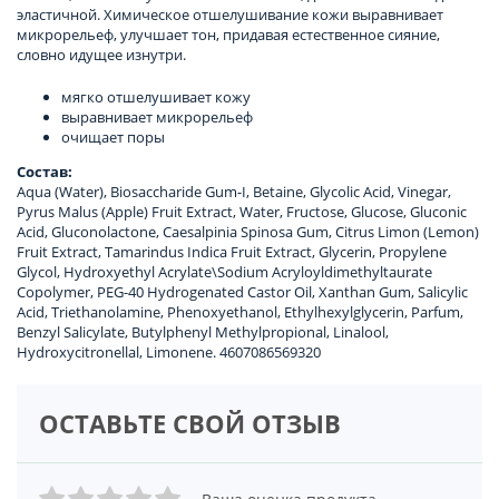
эластичной. Химическое отшелушивание кожи выравнивает
микрорельеф, улучшает тон, придавая естественное сияние,
словно идущее изнутри.
мягко отшелушивает кожу
выравнивает микрорельеф
очищает поры
Состав:
Aqua (Water), Biosaccharide Gum-I, Betaine, Glycolic Acid, Vinegar,
Pyrus Malus (Apple) Fruit Extract, Water, Fructose, Glucose, Gluconic
Acid, Gluconolactone, Caesalpinia Spinosa Gum, Citrus Limon (Lemon)
Fruit Extract, Tamarindus Indica Fruit Extract, Glycerin, Propylene
Glycol, Hydroxyethyl Аcrylate\Sodium Аcryloyldimethyltaurate
Сopolymer, PEG-40 Hydrogenated Castor Oil, Xanthan Gum, Salicylic
Acid, Triethanolamine, Phenoxyethanol, Ethylhexylglycerin, Parfum,
Benzyl Salicylate, Butylphenyl Methylpropional, Linalool,
Hydroxycitronellal, Limonene. 4607086569320
ОСТАВЬТЕ СВОЙ ОТЗЫВ