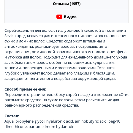
Отзывы (1957)
Видео
Спрей-эссенция для волос с гиалуроновой кислотой от компании
Sevich предназначен для интенсивного питания и восстановления
сухих и ломких волос. Средство содержит витамины и
антиоксиданты, реанимирует волосы, пострадавшие от
окрашивания, химической завивки, частого использования фена
и утюжка для волос. Подходит для ежедневного домашнего ухода
за любым типом волос, особенно вьющимися, кудрявыми,
тонкими, поврежденными и жесткими волосами. Эссенция
глубоко увлажняет волос, делает его гладким и блестящим,
защищает от негативного воздействия окружающей среды.
Способ применения:
Переведите ограничитель сбоку спрей-насадки в положение «On»,
распылите средство на сухие волосы, затем расчешите их для
равномерного распределения средства.
Состав:
Aqua, propylene glycol, hyaluronic acid, aminobutyric acid, peg-10
dimethicone, parfum, dmdm hydantoin