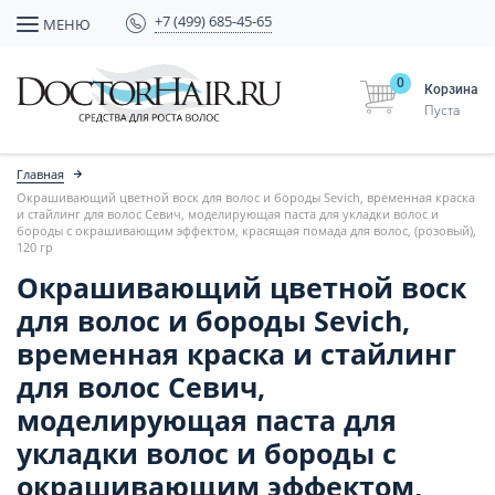
+7 (499) 685-45-65
МЕНЮ
0
Корзина
Пуста
Главная
Окрашивающий цветной воск для волос и бороды Sevich, временная краска
и стайлинг для волос Севич, моделирующая паста для укладки волос и
бороды с окрашивающим эффектом, красящая помада для волос, (розовый),
120 гр
Окрашивающий цветной воск
для волос и бороды Sevich,
временная краска и стайлинг
для волос Севич,
моделирующая паста для
укладки волос и бороды с
окрашивающим эффектом,