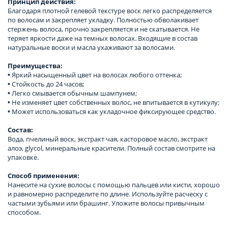
Принцип действия:
Благодаря плотной гелевой текстуре воск легко распределяется
по волосам и закрепляет укладку. Полностью обволакивает
стержень волоса, прочно закрепляется и не скатывается. Не
теряет яркости даже на темных волосах. Входящие в состав
натуральные воски и масла ухаживают за волосами.
Преимущества:
•
Яркий насыщенный цвет на волосах любого оттенка;
•
Стойкость до 24 часов;
•
Легко смывается обычным шампунем;
•
Не изменяет цвет собственных волос, не впитывается в кутикулу;
•
Может использоваться как укладочное фиксирующее средство.
Состав:
Вода, пчелиный воск, экстракт чая, касторовое масло, экстракт
алоэ, glycol, минеральные красители. Полный состав смотрите на
упаковке.
Способ применения:
Нанесите на сухие волосы с помощью пальцев или кисти, хорошо
и равномерно распределите по длине. Используйте расческу с
частыми зубьями или брашинг. Уложите волосы привычным
способом.