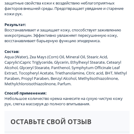
защитные свойства кожи к воздействию неблагоприятных
факторов внешней среды. Предотвращает увядание и старение
кожи рук.
Результат:
Восстанавливает и защищает кожу, способствует заживлению
микротрещин. Эффективно увлажняет пересушенную кожу,
восстанавливает барьерную функцию эпидермиса.
Состав:
Aqua (Water), Zea Mays (Corn) Oil, Mineral Oil, Stearic Acid,
Caprylic\Capric Triglyceride, Glycerin, Ethylhexyl Stearate, Cetearyl
Alcohol, Glyceryl Stearate, Panthenol, Symphytum Officinale Leaf
Extract, Tocopheryl Acetate, Triethanolamine, Citric acid, ВНТ, Methyl
Paraben, Propyl Paraben, Benzyl Alcohol, Methylisothiazolinone,
Methylchloroisothiazolinone, Parfum.
Способ применения:
Небольшое количество крема нанесите на сухую чистую кожу
рук, слегка массируя до полного впитывания.
ОСТАВЬТЕ СВОЙ ОТЗЫВ