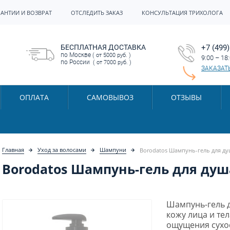
РАНТИИ И ВОЗВРАТ
ОТСЛЕДИТЬ ЗАКАЗ
КОНСУЛЬТАЦИЯ ТРИХОЛОГА
БЕСПЛАТНАЯ ДОСТАВКА
+7 (499)
по Москве
( от 5000 руб. )
9:00 – 18
по России
( от 7000 руб. )
ЗАКАЗАТ
ОПЛАТА
САМОВЫВОЗ
ОТЗЫВЫ
Главная
Уход за волосами
Шампуни
Borodatos Шампунь-гель для душ
Borodatos Шампунь-гель для душа
Шампунь-гель 
кожу лица и те
ощущения сухос