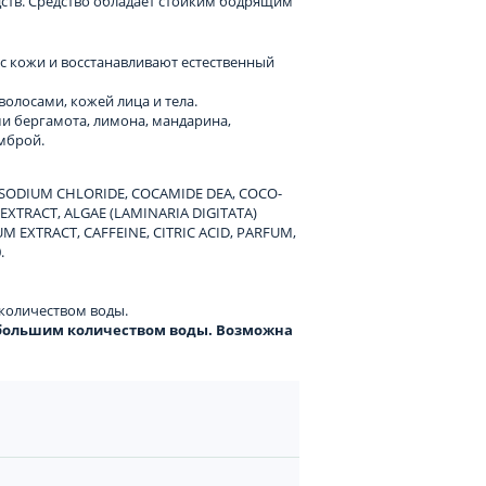
едств. Средство обладает стойким бодрящим
с кожи и восстанавливают естественный
олосами, кожей лица и тела.
и бергамота, лимона, мандарина,
мброй.
 SODIUM CHLORIDE, COCAMIDE DEA, COCO-
EXTRACT, ALGAE (LAMINARIA DIGITATA)
 EXTRACT, CAFFEINE, CITRIC ACID, PARFUM,
.
 количеством воды.
е большим количеством воды. Возможна