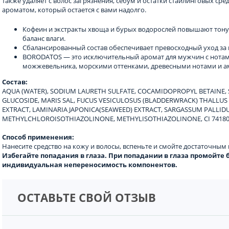
также удаляет с волос загрязнения, себум и остатки стайлинговых ср
ароматом, который остается с вами надолго.
Кофеин и экстракты хвоща и бурых водорослей повышают тону
баланс влаги.
Сбалансированный состав обеспечивает превосходный уход за в
BORODATOS — это исключительный аромат для мужчин с нотам
можжевельника, морскими оттенками, древесными нотами и а
Состав:
AQUA (WATER), SODIUM LAURETH SULFATE, COCAMIDOPROPYL BETAINE,
GLUCOSIDE, MARIS SAL, FUCUS VESICULOSUS (BLADDERWRACK) THALLUS 
EXTRACT, LAMINARIA JAPONICA(SEAWEED) EXTRACT, SARGASSUM PALLIDUM
METHYLCHLOROISOTHIAZOLINONE, METHYLISOTHIAZOLINONE, СI 74180
Способ применения:
Нанесите средство на кожу и волосы, вспеньте и смойте достаточным
Избегайте попадания в глаза. При попадании в глаза промойт
индивидуальная непереносимость компонентов.
ОСТАВЬТЕ СВОЙ ОТЗЫВ