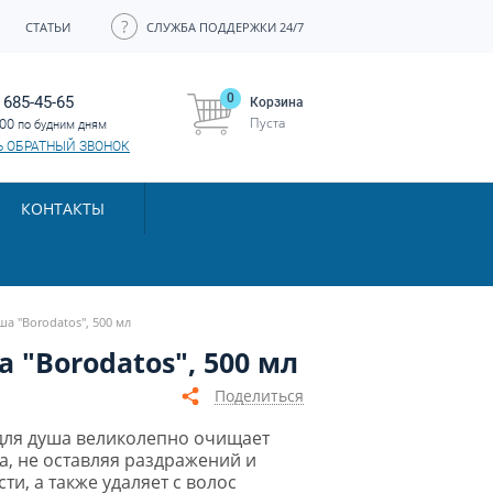
СТАТЬИ
СЛУЖБА ПОДДЕРЖКИ 24/7
0
 685-45-65
Корзина
Пуста
:00
по будним дням
Ь ОБРАТНЫЙ ЗВОНОК
КОНТАКТЫ
а "Borodatos", 500 мл
 "Borodatos", 500 мл
Поделиться
для душа великолепно очищает
ла, не оставляя раздражений и
ти, а также удаляет с волос