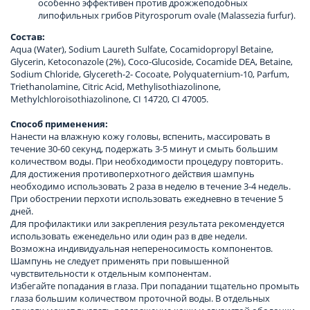
особенно эффективен против дрожжеподобных
липофильных грибов Pityrosporum ovale (Malassezia furfur).
Состав:
Aqua (Water), Sodium Laureth Sulfate, Cocamidopropyl Betaine,
Glycerin, Ketoconazole (2%), Coco-Glucoside, Cocamide DEA, Betaine,
Sodium Chloride, Glycereth-2- Cocoate, Polyquaternium-10, Parfum,
Triethanolamine, Citric Acid, Methylisothiazolinone,
Methylchloroisothiazolinone, CI 14720, CI 47005.
Способ применения:
Нанести на влажную кожу головы, вспенить, массировать в
течение 30-60 секунд, подержать 3-5 минут и смыть большим
количеством воды. При необходимости процедуру повторить.
Для достижения противоперхотного действия шампунь
необходимо использовать 2 раза в неделю в течение 3-4 недель.
При обострении перхоти использовать ежедневно в течение 5
дней.
Для профилактики или закрепления результата рекомендуется
использовать еженедельно или один раз в две недели.
Возможна индивидуальная непереносимость компонентов.
Шампунь не следует применять при повышенной
чувствительности к отдельным компонентам.
Избегайте попадания в глаза. При попадании тщательно промыть
глаза большим количеством проточной воды. В отдельных