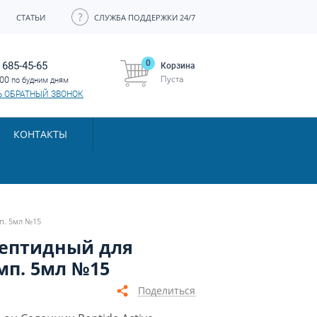
СТАТЬИ
СЛУЖБА ПОДДЕРЖКИ 24/7
0
 685-45-65
Корзина
Пуста
:00
по будним дням
Ь ОБРАТНЫЙ ЗВОНОК
КОНТАКТЫ
мп. 5мл №15
 пептидный для
мп. 5мл №15
Поделиться