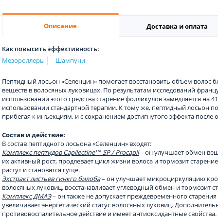
Описание
Доставка и оплата
Как повысить эффективность:
Мезороллеры
Шампуни
Пептидный лосьон «Селенцин» помогает восстановить объем волос б
веществ в волосяных луковицах. По результатам исследований франц
использовании этого средства старение фолликулов замедляется на 41
использовании стандартной терапии. К тому же, пептидный лосьон по
прибегая к инъекциям, и с сохранением достигнутого эффекта после 
Состав и действие:
В состав пептидного лосьона «Селенцин» входят:
Комплекс пептидов Capilectine™ SP / Procapil
– он улучшает обмен вещ
их активный рост, продлевает цикл жизни волоса и тормозит старение
растут и становятся гуще.
Экстракт листьев гинкго билоба
– он улучшает микроциркуляцию крови
волосяных луковиц, восстанавливает углеводный обмен и тормозит ст
Комплекс ДМАЭ
– он также не допускает преждевременного старения
увеличивает энергетический статус волосяных луковиц. Дополнитель
противовоспалительное действие и имеет антиоксидантные свойства.