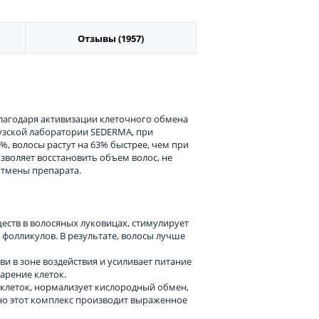
Отзывы (1957)
лагодаря активизации клеточного обмена
узской лаборатории SEDERMA, при
%, волосы растут на 63% быстрее, чем при
зволяет восстановить объем волос, не
отмены препарата.
еств в волосяных луковицах, стимулирует
 фолликулов. В результате, волосы лучше
 в зоне воздействия и усиливает питание
арение клеток.
 клеток, нормализует кислородный обмен,
но этот комплекс производит выраженное