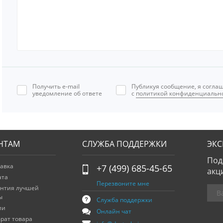
Получить e-mail
Публикуя сообщение, я согла
уведомление об ответе
с
политикой конфиденциальн
НТАМ
СЛУЖБА ПОДДЕРЖКИ
ЭК
Под
авка
+7 (499) 685-45-65
акц
ата
Перезвоните мне
антия лучшей
ы
Служба поддержки
ии
Онлайн чат
рат товара