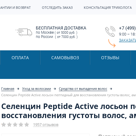
РАНТИИ И ВОЗВРАТ
ОТСЛЕДИТЬ ЗАКАЗ
КОНСУЛЬТАЦИЯ ТРИХОЛОГА
БЕСПЛАТНАЯ ДОСТАВКА
+7 (499)
по Москве
( от 5000 руб. )
9:00 – 18
по России
( от 7000 руб. )
ЗАКАЗАТ
ОПЛАТА
САМОВЫВОЗ
ОТЗЫВЫ
Главная
Уход за волосами
Средства от выпадения волос
Селенцин Peptide Active лосьон пептидный для восстановления густоты волос, а
Селенцин Peptide Active лосьон
восстановления густоты волос, а
1957 отзывов