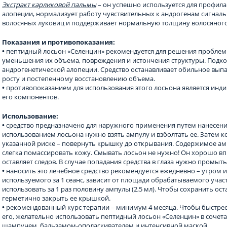
Экстракт карликовой пальмы
– он успешно используется для профила
алопеции, нормализует работу чувствительных к андрогенам сигналь
волосяных луковиц и поддерживает нормальную толщину волосяного
Показания и противопоказания:
•
пептидный лосьон «Селенцин» рекомендуется для решения проблем 
уменьшения их объема, повреждения и истончения структуры. Подхо
андрогенетической алопеции. Средство останавливает обильное выпа
росту и постепенному восстановлению объема.
•
противопоказанием для использования этого лосьона является инд
его компонентов.
Использование:
•
средство предназначено для наружного применения путем нанесения
использованием лосьона нужно взять ампулу и взболтать ее. Затем 
указанной риске – повернуть крышку до открывания. Содержимое ам
слегка помассировать кожу. Смывать лосьон не нужно! Он хорошо вп
оставляет следов. В случае попадания средства в глаза нужно промыть
•
наносить это лечебное средство рекомендуется ежедневно – утром и
используемого за 1 сеанс, зависит от площади обрабатываемого учас
использовать за 1 раз половину ампулы (2,5 мл). Чтобы сохранить ос
герметично закрыть ее крышкой.
•
рекомендованный курс терапии – минимум 4 месяца. Чтобы быстрее
его, желательно использовать пептидный лосьон «Селенцин» в сочета
шампунем, бальзамом-ополаскивателем и интенсивной маской.