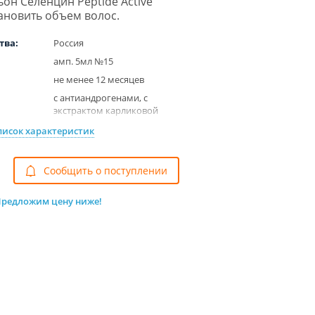
он Селенцин Peptide Active
ановить объем волос.
тва:
Россия
амп. 5мл №15
не менее 12 месяцев
с антиандрогенами, с
экстрактом карликовой
пальмы, c прокапилом
писок характеристик
для женщин, для мужчин
для волос
Cообщить о поступлении
лосьон
редложим цену ниже!