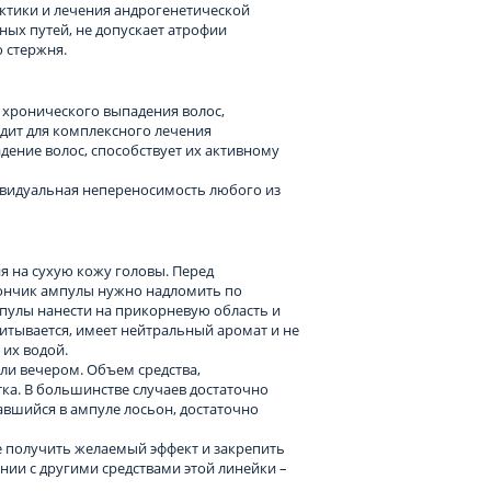
ктики и лечения андрогенетической
ных путей, не допускает атрофии
 стержня.
хронического выпадения волос,
дит для комплексного лечения
дение волос, способствует их активному
ивидуальная непереносимость любого из
 на сухую кожу головы. Перед
кончик ампулы нужно надломить по
пулы нанести на прикорневую область и
итывается, имеет нейтральный аромат и не
 их водой.
ли вечером. Объем средства,
тка. В большинстве случаев достаточно
тавшийся в ампуле лосьон, достаточно
 получить желаемый эффект и закрепить
нии с другими средствами этой линейки –