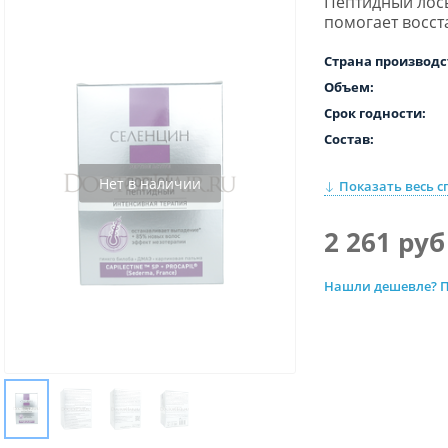
Пептидный лось
помогает восст
Страна производс
Объем:
Срок годности:
Состав:
Нет в наличии
Показать весь с
Для кого:
Для чего:
2 261 руб
Тип:
Нашли дешевле? П