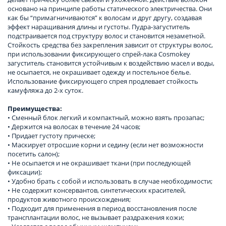
основано на принципе работы статического электричества. Они
как бы “примагничиваются” к волосам и друг другу, создавая
эффект наращивания длины и густоты. Пудра-загуститель
подстраивается под структуру волос и становится незаметной.
Стойкость средства без закрепления зависит от структуры волос,
при использовании фиксирующего спрей-лака Cosmokey
загуститель становится устойчивым к воздействию масел и воды,
не осыпается, не окрашивает одежду и постельное белье.
Использование фиксирующего спрея продлевает стойкость
камуфляжа до 2-х суток.
Преимущества:
• Сменный блок легкий и компактный, можно взять прозапас;
• Держится на волосах в течение 24 часов;
• Придает густоту прическе;
• Маскирует отросшие корни и седину (если нет возможности
посетить салон);
• Не осыпается и не окрашивает ткани (при последующей
фиксации);
• Удобно брать с собой и использовать в случае необходимости;
• Не содержит консервантов, синтетических красителей,
продуктов животного происхождения;
• Подходит для применения в период восстановления после
трансплантации волос, не вызывает раздражения кожи;