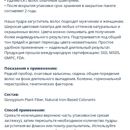
• Удаляется с волос обычным шампунем;
• После вскрытия упаковки срок хранения в закрытом пакете
составляет 2 года.
Наша пудра-загуститель волос подходит мужчинам и женщинам.
Широкая цветовая палитра для любых оттенков натуральных и
окрашенных волос. Цвета можно смешивать для получения
более индивидуального результата. Подстраивается под общий
тон прядей и делает переходы цвета незаметными. Простое
удобное применение — надежный длительный результат.
Продукция прошла международную сертификацию: SGS, MSDS,
GMPC, FDA.
Показания к применению:
Редкий пробор, очаговые залысины, седина, общее поредение
волос на фоне длительного выпадения, болезни, гормональной
перестройки, генетических факторов.
Состав:
Gossypium Plant Fiber, Natural Iron-Based Colorants
Способ применения:
Срежьте ножницами верхнюю часть упаковки (не срезая
застежку), затем пересыпьте необходимое количество пудры-
загустителя во флакон или помпу-распылитель. Используйте