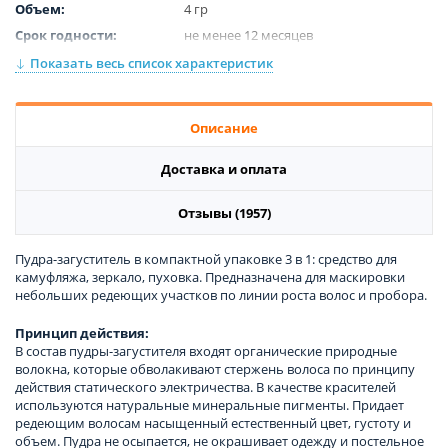
Объем:
4 гр
Срок годности:
не менее 12 месяцев
Цвет:
Dark brown
Показать весь список характеристик
Описание
Доставка и оплата
Отзывы (1957)
Пудра-загуститель в компактной упаковке 3 в 1: средство для
камуфляжа, зеркало, пуховка. Предназначена для маскировки
небольших редеющих участков по линии роста волос и пробора.
Принцип действия:
В состав пудры-загустителя входят органические природные
волокна, которые обволакивают стержень волоса по принципу
действия статического электричества. В качестве красителей
используются натуральные минеральные пигменты. Придает
редеющим волосам насыщенный естественный цвет, густоту и
объем. Пудра не осыпается, не окрашивает одежду и постельное