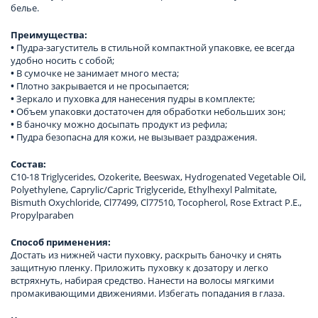
белье.
Преимущества:
•
Пудра-загуститель в стильной компактной упаковке, ее всегда
удобно носить с собой;
•
В сумочке не занимает много места;
•
Плотно закрывается и не просыпается;
•
Зеркало и пуховка для нанесения пудры в комплекте;
•
Объем упаковки достаточен для обработки небольших зон;
•
В баночку можно досыпать продукт из рефила;
•
Пудра безопасна для кожи, не вызывает раздражения.
Состав:
С10-18 Triglycerides, Ozokerite, Beeswax, Hydrogenated Vegetable Oil,
Polyethylene, Caprylic/Capric Triglyceride, Ethylhexyl Palmitate,
Bismuth Oxychloride, Cl77499, Cl77510, Tocopherol, Rose Extract P.E.,
Propylparaben
Способ применения:
Достать из нижней части пуховку, раскрыть баночку и снять
защитную пленку. Приложить пуховку к дозатору и легко
встряхнуть, набирая средство. Нанести на волосы мягкими
промакивающими движениями. Избегать попадания в глаза.