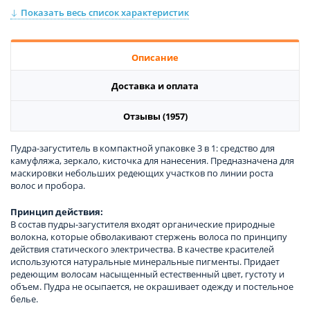
Цвет:
Medium Brown
Показать весь список характеристик
Описание
Доставка и оплата
Отзывы (1957)
Пудра-загуститель в компактной упаковке 3 в 1: средство для
камуфляжа, зеркало, кисточка для нанесения. Предназначена для
маскировки небольших редеющих участков по линии роста
волос и пробора.
Принцип действия:
В состав пудры-загустителя входят органические природные
волокна, которые обволакивают стержень волоса по принципу
действия статического электричества. В качестве красителей
используются натуральные минеральные пигменты. Придает
редеющим волосам насыщенный естественный цвет, густоту и
объем. Пудра не осыпается, не окрашивает одежду и постельное
белье.