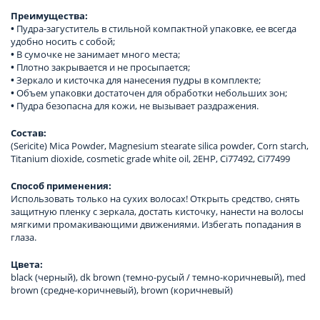
Преимущества:
•
Пудра-загуститель в стильной компактной упаковке, ее всегда
удобно носить с собой;
•
В сумочке не занимает много места;
•
Плотно закрывается и не просыпается;
•
Зеркало и кисточка для нанесения пудры в комплекте;
•
Объем упаковки достаточен для обработки небольших зон;
•
Пудра безопасна для кожи, не вызывает раздражения.
Состав:
(Sericite) Mica Powder, Magnesium stearate silica powder, Corn starch,
Titanium dioxide, cosmetic grade white oil, 2EHP, Ci77492, Ci77499
Способ применения:
Использовать только на сухих волосах! Открыть средство, снять
защитную пленку с зеркала, достать кисточку, нанести на волосы
мягкими промакивающими движениями. Избегать попадания в
глаза.
Цвета:
black (черный), dk brown (темно-русый / темно-коричневый), med
brown (средне-коричневый), brown (коричневый)