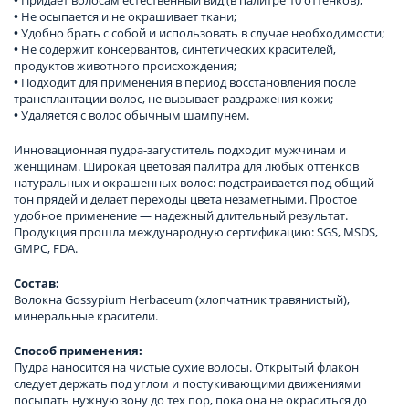
•
Не осыпается и не окрашивает ткани;
•
Удобно брать с собой и использовать в случае необходимости;
•
Не содержит консервантов, синтетических красителей,
продуктов животного происхождения;
•
Подходит для применения в период восстановления после
трансплантации волос, не вызывает раздражения кожи;
•
Удаляется с волос обычным шампунем.
Инновационная пудра-загуститель подходит мужчинам и
женщинам. Широкая цветовая палитра для любых оттенков
натуральных и окрашенных волос: подстраивается под общий
тон прядей и делает переходы цвета незаметными. Простое
удобное применение — надежный длительный результат.
Продукция прошла международную сертификацию: SGS, MSDS,
GMPC, FDA.
Состав:
Волокна Gossypium Herbaceum (хлопчатник травянистый),
минеральные красители.
Способ применения:
Пудра наносится на чистые сухие волосы. Открытый флакон
следует держать под углом и постукивающими движениями
посыпать нужную зону до тех пор, пока она не окраситься до