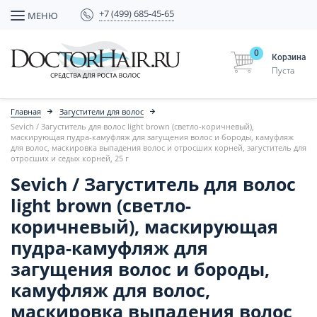
+7 (499) 685-45-65
МЕНЮ
0
Корзина
Пуста
Главная
Загустители для волос
Sevich / Загуститель для волос light brown (светло-коричневый),
маскирующая пудра-камуфляж для загущения волос и бороды, камуфляж
для волос, маскировка выпадения волос и отросших корней, загуститель для
отросших и седых корней, 25 г
Sevich / Загуститель для волос
light brown (светло-
коричневый), маскирующая
пудра-камуфляж для
загущения волос и бороды,
камуфляж для волос,
маскировка выпадения волос