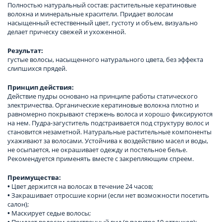
Полностью натуральный состав: растительные кератиновые
волокна и минеральные красители. Придает волосам
насыщенный естественный цвет, густоту и объем, визуально
делает прическу свежей и ухоженной.
Результат:
густые волосы, насыщенного натурального цвета, без эффекта
слипшихся прядей.
Принцип действия:
Действие пудры основано на принципе работы статического
электричества. Органические кератиновые волокна плотно и
равномерно покрывают стержень волоса и хорошо фиксируются
на нем. Пудра-загуститель подстраивается под структуру волос и
становится незаметной. Натуральные растительные компоненты
ухаживают за волосами. Устойчива к воздействию масел и воды,
не осыпается, не окрашивает одежду и постельное белье.
Рекомендуется применять вместе с закрепляющим спреем.
Преимущества:
•
Цвет держится на волосах в течение 24 часов;
•
Закрашивает отросшие корни (если нет возможности посетить
салон);
•
Маскирует седые волосы;
•
Придает волосам естественный вид (в палитре 10 оттенков);