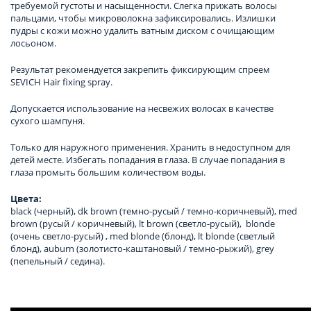
требуемой густоты и насыщенности. Слегка прижать волосы
пальцами, чтобы микроволокна зафиксировались. Излишки
пудры с кожи можно удалить ватным диском с очищающим
лосьоном.
Результат рекомендуется закрепить фиксирующим спреем
SEVICH Hair fixing spray.
Допускается использование на несвежих волосах в качестве
сухого шампуня.
Только для наружного применения. Хранить в недоступном для
детей месте. Избегать попадания в глаза. В случае попадания в
глаза промыть большим количеством воды.
Цвета:
black (черный), dk brown (темно-русый / темно-коричневый), med
brown (русый / коричневый), lt brown (светло-русый), blonde
(очень светло-русый) , med blonde (блонд), lt blonde (светлый
блонд), auburn (золотисто-каштановый / темно-рыжий), grey
(пепельный / седина).