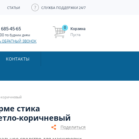
СТАТЬИ
СЛУЖБА ПОДДЕРЖКИ 24/7
0
 685-45-65
Корзина
Пуста
:00
по будним дням
Ь ОБРАТНЫЙ ЗВОНОК
КОНТАКТЫ
ло-коричневый
орме стика
ветло-коричневый
Поделиться