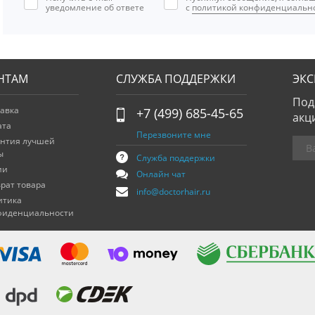
уведомление об ответе
с
политикой конфиденциальн
НТАМ
СЛУЖБА ПОДДЕРЖКИ
ЭК
Под
авка
+7 (499) 685-45-65
акц
ата
Перезвоните мне
антия лучшей
ы
Служба поддержки
ии
Онлайн чат
рат товара
info@doctorhair.ru
итика
фиденциальности