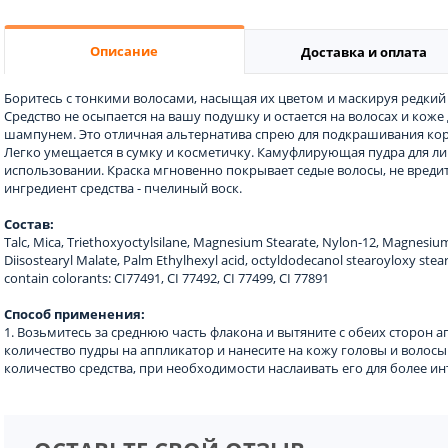
Описание
Доставка и оплата
Боритесь с тонкими волосами, насыщая их цветом и маскируя редкий
Средство не осыпается на вашу подушку и остается на волосах и коже 
шампунем. Это отличная альтернатива спрею для подкрашивания кор
Легко умещается в сумку и косметичку. Камуфлирующая пудра для ли
использовании. Краска мгновенно покрывает седые волосы, не вредит
ингредиент средства - пчелиный воск.
Состав:
Talc, Mica, Triethoxyoctylsilane, Magnesium Stearate, Nylon-12, Magnesium
Diisostearyl Malate, Palm Ethylhexyl acid, octyldodecanol stearoyloxy stea
contain colorants: CI77491, CI 77492, CI 77499, CI 77891
Способ применения:
1. Возьмитесь за среднюю часть флакона и вытяните с обеих сторон а
количество пудры на аппликатор и нанесите на кожу головы и волосы
количество средства, при необходимости наслаивать его для более ин