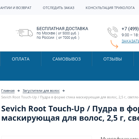
РАНТИИ И ВОЗВРАТ
ОТСЛЕДИТЬ ЗАКАЗ
КОНСУЛЬТАЦИЯ ТРИХОЛОГА
БЕСПЛАТНАЯ ДОСТАВКА
+7 (499)
по Москве
( от 5000 руб. )
9:00 – 18
по России
( от 7000 руб. )
ЗАКАЗАТ
ОПЛАТА
САМОВЫВОЗ
ОТЗЫВЫ
Главная
Загустители для волос
Sevich Root Touch-Up / Пудра в форме стика маскирующая для волос, 2,5 г, свет
Sevich Root Touch-Up / Пудра в ф
маскирующая для волос, 2,5 г, с