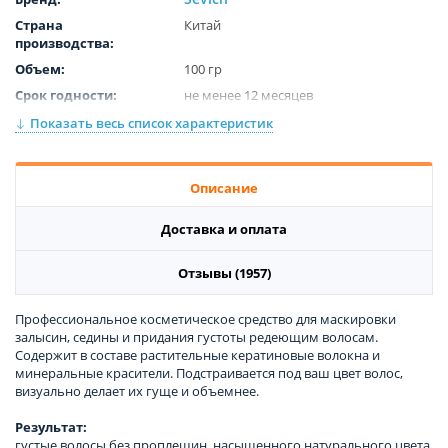
Страна
Китай
производства:
Объем:
100 гр
Срок годности:
не менее 12 месяцев
Цвет:
Auburn
Показать весь список характеристик
Описание
Доставка и оплата
Отзывы (1957)
Профессиональное косметическое средство для маскировки
залысин, седины и придания густоты редеющим волосам.
Содержит в составе растительные кератиновые волокна и
минеральные красители. Подстраивается под ваш цвет волос,
визуально делает их гуще и объемнее.
Результат:
густые волосы без проплешин, насыщенного натурального цвета.