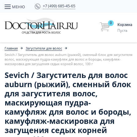
+7 (499) 685-45-65
МЕНЮ
0
Корзина
Пуста
Главная
Загустители для волос
Sevich / Загуститель для волос auburn (рыжий), сменный блок для загустителя
волос, маскирующая пудра-камуфляж для волос и бороды, камуфляж-
маскировка для загущения седых корней волос, 100 г
Sevich / Загуститель для волос
auburn (рыжий), сменный блок
для загустителя волос,
маскирующая пудра-
камуфляж для волос и бороды,
камуфляж-маскировка для
загущения седых корней