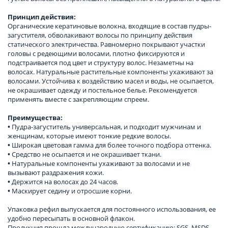
Принцип действия:
Органические кератиновые волокна, входящие в состав пудры-
загустителя, обволакивают волосы по принципу действия
статического электричества. Равномерно покрывают участки
головы с редеющими волосами, плотно фиксируются и
подстраивается под цвет и структуру волос. Незаметны на
волосах. Натуральные растительные компоненты ухаживают за
волосами. Устойчива к воздействию масел и воды, не осыпается,
не окрашивает одежду и постельное белье. Рекомендуется
применять вместе с закрепляющим спреем.
Преимущества:
•
Пудра-загуститель универсальная, и подходит мужчинам и
женщинам, которые имеют тонкие редкие волосы.
•
Широкая цветовая гамма для более точного подбора оттенка.
•
Средство не осыпается и не окрашивает ткани.
•
Натуральные компоненты ухаживают за волосами и не
вызывают раздражения кожи.
•
Держится на волосах до 24 часов.
•
Маскирует седину и отросшие корни.
Упаковка рефил выпускается для постоянного использования, ее
удобно пересыпать в основной флакон.
Продукция прошла международную сертификацию: SGS, MSDS,