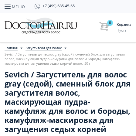
+7 (499) 685-45-65
МЕНЮ
0
Корзина
Пуста
Главная
Загустители для волос
Sevich / Загуститель для волос gray (седой), сменный блок для загустителя
волос, маскирующая пудра-камуфляж для волос и бороды, камуфляж-
маскировка для загущения седых корней волос, 50 г
Sevich / Загуститель для волос
gray (седой), сменный блок для
загустителя волос,
маскирующая пудра-
камуфляж для волос и бороды,
камуфляж-маскировка для
загущения седых корней