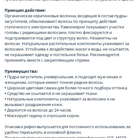
Принцип действия:
Органические кератиновые волокна, входящие в состав пудры-
загустителя, обволакивают волосы по принципу действия
статического электричества. Равномерно покрывают участки
головы с редеющими волосами, плотно фиксируются и
подстраивается под цвет и структуру волос. Незаметны на
волосах. Натуральные растительные компоненты ухаживают за
волосами. Устойчива к воздействию масел и воды, не осыпается,
не окрашивает одежду и постельное белье. Рекомендуется
применять вместе с закрепляющим спреем.
Преимущества:
•
Пудра-загуститель универсальная, и подходит мужчинам и
женщинам, которые имеют тонкие редкие волосы.
•
Широкая цветовая гамма для более точного подбора оттенка.
•
Средство не осыпается и не окрашивает ткани.
•
Натуральные компоненты ухаживают за волосами и не
вызывают раздражения кожи.
•
Держится на волосах до 24 часов.
•
Маскирует седину и отросшие корни.
Упаковка рефил выпускается для постоянного использования, ее
удобно пересыпать в основной флакон.
Продукция прошла международную сертификацию: SGS, MSDS,