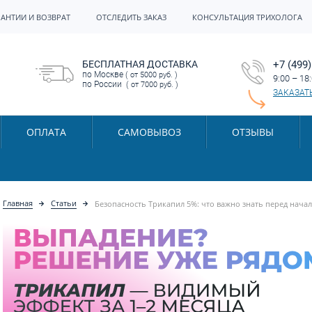
РАНТИИ И ВОЗВРАТ
ОТСЛЕДИТЬ ЗАКАЗ
КОНСУЛЬТАЦИЯ ТРИХОЛОГА
БЕСПЛАТНАЯ ДОСТАВКА
+7 (499)
по Москве
( от 5000 руб. )
9:00 – 18
по России
( от 7000 руб. )
ЗАКАЗАТ
ОПЛАТА
САМОВЫВОЗ
ОТЗЫВЫ
Главная
Статьи
Безопасность Трикапил 5%: что важно знать перед нача