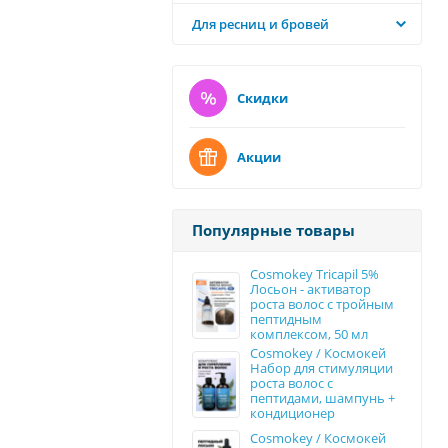
Для ресниц и бровей
Скидки
Акции
Популярные товары
Cosmokey Tricapil 5%
Лосьон - активатор
роста волос с тройным
пептидным
комплексом, 50 мл
Cosmokey / Космокей
Набор для стимуляции
роста волос с
пептидами, шампунь +
кондиционер
Cosmokey / Космокей