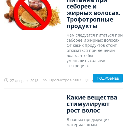
себорее и
жирных волосах.
Трофотропные
продукты
Чем следуется питаться при
себорее и жирных волосах.
От каких продуктов стоит
отказаться при лечении
волос, что бы
уменьшить сальную
экскрецию.
ПОДРОБНЕЕ
Просмотров:
5887
27 февраля 2018
Отзывов:
0
Какие вещества
стимулируют
рост волос
В наших предыдущих
материалах мы