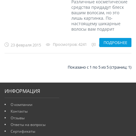
Различные косметические
средства придадут блеск
вашим волосам, но это
лишь картинка. По-
настоящему шикарные
волосы вам подарит
ПОДРОБНЕЕ
Просмотров:
4241
23 февраля 2015
Отзывов:
0
Показано с 1 по 5 из 5 (страниц: 1)
ИНФОРМАЦИЯ
О компании
Контакты
Отзывы
Ответы на вопросы
Сертификаты