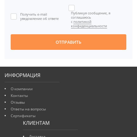

Публикуя сообщение, я
Получить e-mail

соглашаюсь
уведомление об ответе
с
политикой
[BBCODE]
конфиденциальности
ОТПРАВИТЬ
ИНФОРМАЦИЯ
О компании
Контакты
Отзывы
Ответы на вопросы
Сертификаты
КЛИЕНТАМ
Доставка