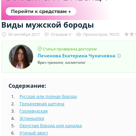
Виды мужской бороды
30 сентября 2017
Отзывов: 0
Просмотров: 76572
Статья проверена доктором
Печенова Екатерина Чукичевна
Врач трихолог, косметолог
Содержание:
Русская или полная борода
Трехдневная щетина
Голливудская
Эспаньолка
Округлая борода или канадка
Утиный хвост