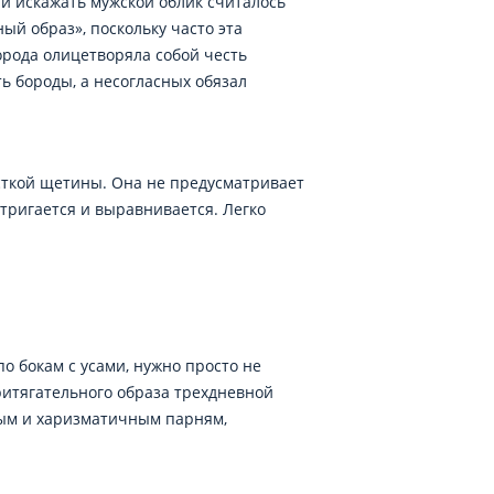
 и искажать мужской облик считалось
ный образ», поскольку часто эта
орода олицетворяла собой честь
ть бороды, а несогласных обязал
есткой щетины. Она не предусматривает
тригается и выравнивается. Легко
 бокам с усами, нужно просто не
ритягательного образа трехдневной
ным и харизматичным парням,