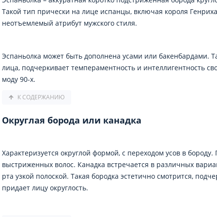
Такой тип прически на лице испанцы, включая короля Генриха I
неотъемлемый атрибут мужского стиля.
Эспаньолка может быть дополнена усами или бакенбардами. Т
лица, подчеркивает темпераментность и интеллигентность св
моду 90-х.
К СОДЕРЖАНИЮ
Округлая борода или канадка
Характеризуется округлой формой, с переходом усов в бороду.
выстриженных волос. Канадка встречается в различных вариаци
рта узкой полоской. Такая бородка эстетично смотрится, подч
придает лицу округлость.