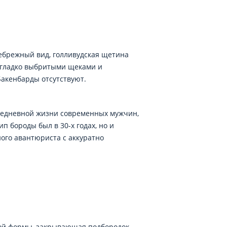
небрежный вид, голливудская щетина
 гладко выбритыми щеками и
Бакенбарды отсутствуют.
вседневной жизни современных мужчин,
п бороды был в 30-х годах, но и
ого авантюриста с аккуратно
лой формы, закрывающая подбородок.