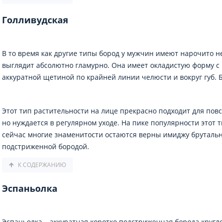
Голливудская
В то время как другие типы бород у мужчин имеют нарочито 
выглядит абсолютно гламурно. Она имеет окладистую форму с
аккуратной щетиной по крайней линии челюсти и вокруг губ. 
Этот тип растительности на лице прекрасно подходит для по
но нуждается в регулярном уходе. На пике популярности этот ти
сейчас многие знаменитости остаются верны имиджу брутальн
подстриженной бородой.
К СОДЕРЖАНИЮ
Эспаньолка
Эспаньолка – аккуратная коротко подстриженная борода круг