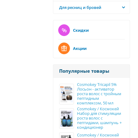
Для ресниц и бровей
Скидки
Акции
Популярные товары
Cosmokey Tricapil 5%
Лосьон - активатор
роста волос с тройным
пептидным
комплексом, 50 мл
Cosmokey / Космокей
Набор для стимуляции
роста волос с
пептидами, шампунь +
кондиционер
Cosmokey / Космокей