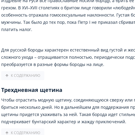
Издревле на Руси все православные носили бороду, а брить ее
грехом. В XVI–XVII столетиях о бритом лице говорили «любодей
особенность отражала гомосексуальные наклонности. Густая б
мужчины. Так было до тех пор, пока Петр I не приказал сбрива
платить налог.
Для русской бороды характерен естественный вид густой и ж
сложного ухода – отращивается полностью, периодически подс
преобразуется в разные формы бороды на лице.
К СОДЕРЖАНИЮ
Трехдневная щетина
Чтобы отрастить модную щетину, соединяющуюся сверху или по
бриться несколько дней. Но в дальнейшем для поддержания п
щетины придется ухаживать за ней. Такая борода идет стиль
подчеркивает бунтарский характер и жажду приключений.
К СОДЕРЖАНИЮ