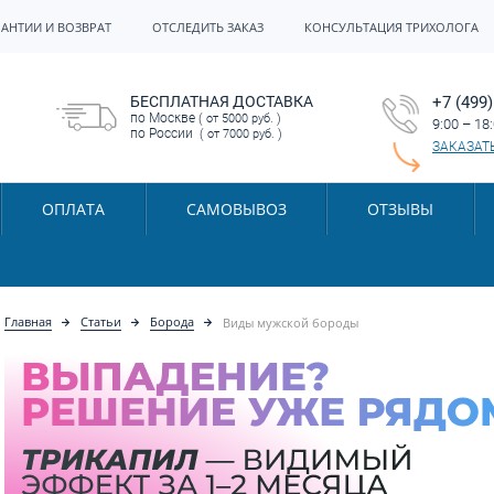
РАНТИИ И ВОЗВРАТ
ОТСЛЕДИТЬ ЗАКАЗ
КОНСУЛЬТАЦИЯ ТРИХОЛОГА
БЕСПЛАТНАЯ ДОСТАВКА
+7 (499)
по Москве
( от 5000 руб. )
9:00 – 18
по России
( от 7000 руб. )
ЗАКАЗАТ
ОПЛАТА
САМОВЫВОЗ
ОТЗЫВЫ
Главная
Статьи
Борода
Виды мужской бороды