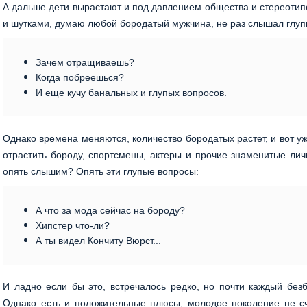
А дальше дети вырастают и под давлением общества и стереотип
и шутками, думаю любой бородатый мужчина, не раз слышал глуп
Зачем отращиваешь?
Когда побреешься?
И еще кучу банальных и глупых вопросов.
Однако времена меняются, количество бородатых растет, и вот у
отрастить бороду, спортсмены, актеры и прочие знаменитые личн
опять слышим? Опять эти глупые вопросы:
А что за мода сейчас на бороду?
Хипстер что-ли?
А ты видел Кончиту Вюрст...
И ладно если бы это, встречалось редко, но почти каждый без
Однако есть и положительные плюсы, молодое поколение не с