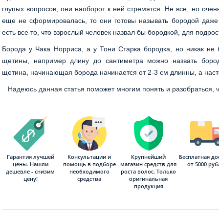
глупых вопросов, они наоборот к ней стремятся. Не все, но очен
еще не сформировалась, то они готовы называть бородой даже 
есть все то, что взрослый человек назвал бы бородкой, для подрост
Борода у Чака Норриса, а у Тони Старка бородка, но никак не 
щетины, например длину до сантиметра можно назвать бород
щетина, начинающая борода начинается от 2-3 см длинны, а наст
Надеюсь данная статья поможет многим понять и разобраться, ч
Гарантия лучшей
Консультации и
Бесплатная до
Крупнейший
цены. Нашли
помощь в подборе
от 5000 ру
магазин средств для
дешевле - снизим
необходимого
роста волос. Только
цену!
средства
оригинальная
продукция