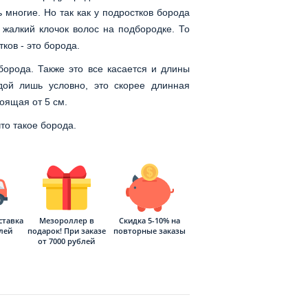
ь многие. Но так как у подростков борода
жалкий клочок волос на подбородке. То
ков - это борода.
борода. Также это все касается и длины
ой лишь условно, это скорее длинная
оящая от 5 см.
то такое борода.
ставка
Мезороллер в
Скидка 5-10% на
блей
подарок! При заказе
повторные заказы
от 7000 рублей