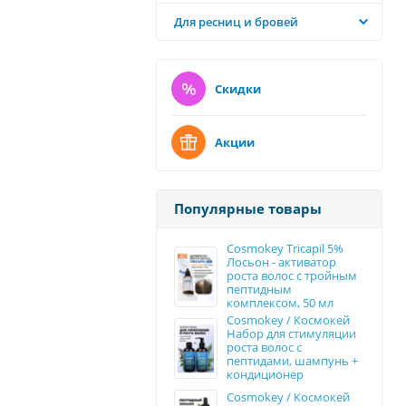
Для ресниц и бровей
Скидки
Акции
Популярные товары
Cosmokey Tricapil 5%
Лосьон - активатор
роста волос с тройным
пептидным
комплексом, 50 мл
Cosmokey / Космокей
Набор для стимуляции
роста волос с
пептидами, шампунь +
кондиционер
Cosmokey / Космокей