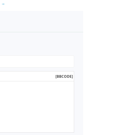
ы →
[BBCODE]