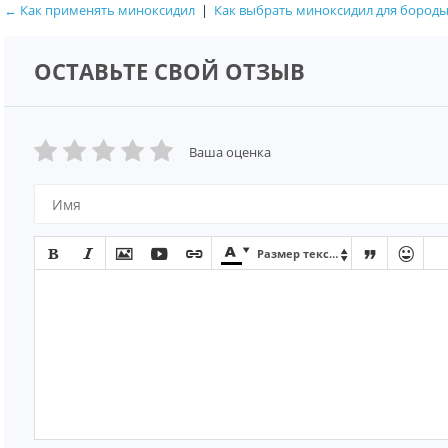
← Как применять миноксидил
|
Как выбрать миноксидил для бород
ОСТАВЬТЕ СВОЙ ОТЗЫВ
Ваша оценка









Размер текста
