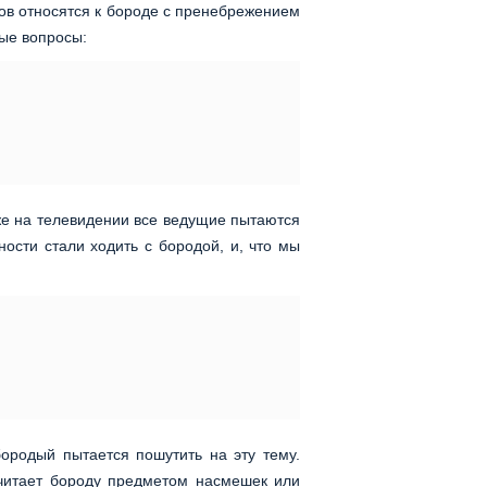
ов относятся к бороде с пренебрежением
ые вопросы:
же на телевидении все ведущие пытаются
ости стали ходить с бородой, и, что мы
бородый пытается пошутить на эту тему.
читает бороду предметом насмешек или