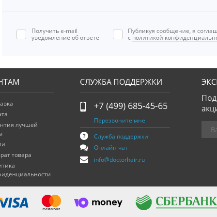
Получить e-mail
Публикуя сообщение, я согла
уведомление об ответе
с
политикой конфиденциальн
НТАМ
СЛУЖБА ПОДДЕРЖКИ
ЭК
Под
авка
+7 (499) 685-45-65
акц
ата
Перезвоните мне
антия лучшей
ы
Служба поддержки
ии
Онлайн чат
рат товара
info@doctorhair.ru
итика
фиденциальности