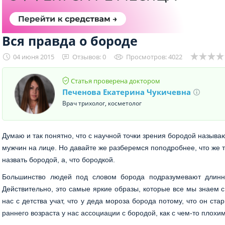
Вся правда о бороде
04 июня 2015
Отзывов: 0
Просмотров: 4022
Статья проверена доктором
Печенова Екатерина Чукичевна
Врач трихолог, косметолог
Думаю и так понятно, что с научной точки зрения бородой называю
мужчин на лице. Но давайте же разберемся поподробнее, что же т
назвать бородой, а, что бородкой.
Большинство людей под словом борода подразумевают длинну
Действительно, это самые яркие образы, которые все мы знаем с 
нас с детства учат, что у деда мороза борода потому, что он ст
раннего возраста у нас ассоциации с бородой, как с чем-то плохим