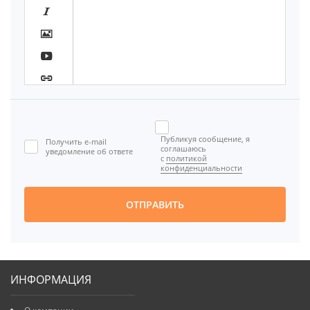







Публикуя сообщение, я
Получить e-mail

соглашаюсь
уведомление об ответе
с
политикой
[BBCODE]
конфиденциальности
ОТПРАВИТЬ
ИНФОРМАЦИЯ