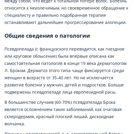
между собой, что ведет к тотальной потере волос. Болезнь
относится к неизлечимым, но своевременное обращение к
специалисту и правильно подобранная терапия
останавливают дальнейшее прогрессирование алопеции.
Общие сведения о патологии
Псевдопелада (с французского переводится, как гнездное
или круговое облысение) была впервые описана как
самостоятельная патология в конце 19 века дерматологом
Л. Броком. Дерматоз этого типа чаще фиксируется среди
женщин в возрасте от 35-40 лет. Но не исключается
развитие болезни у мужчин, детей и подростков. Больше
подвержены псевдопеладе лица европеоидной расы.
В большинстве случаев (60-70%) псевдопелада Брока
является осложнением таких заболеваний, как очаговая
склеродермия, красный плоский лишай, дискоидная
волчанка.
Причины идиопатической, т. е. самостоятельной формы