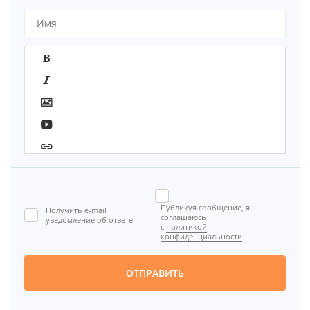








Публикуя сообщение, я
Получить e-mail

соглашаюсь
уведомление об ответе
с
политикой
[BBCODE]
конфиденциальности
ОТПРАВИТЬ