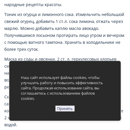
народные рецепты красоты.
Тоник из огурца и лимонного сока. Измельчить небольшой
свежий огурец, добавить 1 ст.л. сока лимона, отжать через
марлю. Можно добавить каплю масла авокадо.
Получившимся лосьоном протирать лицо утром и вечером
с помощью ватного тампона. Хранить в холодильнике не
более трех суток.
Маска из соды и овсянки. 2 ст. л. геркулесовых хлопьев
смешать с 1 ч. л. соды и водой. Смесь средней густоты
нанести на лицо до полного высыхания. Смыть теплой
Наш сайт использует файлы cookies, чтобы
водой, затем ополоснуть прохладной водой. Не
улучшить работу и повысить эффективность
рекомендуется наносить на кожу вокруг глаз.
сайта. Продолжая использование сайта, вы
соглашаетесь с использованием файлов
Скраб из сахара и огурца. Смешать 2 ст. л. коричневого
cookies.
сахара и 1 ст. л. огуречного сока до однородной
Принять
консистенции. Нанести на лицо, помассировать в течение
2 минут. Оставить маску на 10 минут и смыть прохладной
водой.