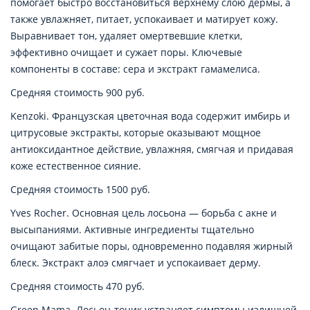
помогает быстро восстановиться верхнему слою дермы, а
также увлажняет, питает, успокаивает и матирует кожу.
Выравнивает тон, удаляет омертвевшие клетки,
эффективно очищает и сужает поры. Ключевые
компоненты в составе: сера и экстракт гамамелиса.
Средняя стоимость 900 руб.
Kenzoki. Французская цветочная вода содержит имбирь и
цитрусовые экстракты, которые оказывают мощное
антиоксидантное действие, увлажняя, смягчая и придавая
коже естественное сияние.
Средняя стоимость 1500 руб.
Yves Rocher. Основная цель лосьона — борьба с акне и
высыпаниями. Активные ингредиенты тщательно
очищают забитые поры, одновременно подавляя жирный
блеск. Экстракт алоэ смягчает и успокаивает дерму.
Средняя стоимость 470 руб.
Green Mama. Лосьон-тоник устраняет симптомы излишней