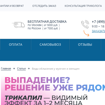
РАНТИИ И ВОЗВРАТ
ОТСЛЕДИТЬ ЗАКАЗ
КОНСУЛЬТАЦИЯ ТРИХОЛОГА
БЕСПЛАТНАЯ ДОСТАВКА
+7 (499)
по Москве
( от 5000 руб. )
9:00 – 18
по России
( от 7000 руб. )
ЗАКАЗАТ
ОПЛАТА
САМОВЫВОЗ
ОТЗЫВЫ
Главная
Статьи
Виды облысения у мужчин и женщин