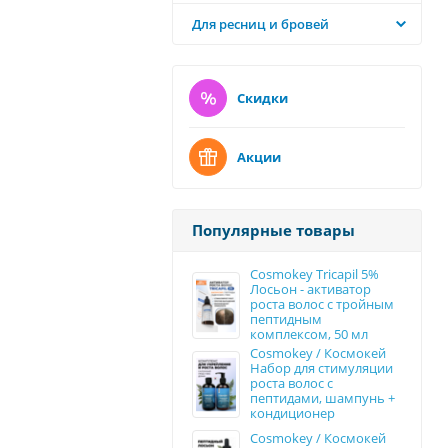
Для ресниц и бровей
Скидки
Акции
Популярные товары
Cosmokey Tricapil 5%
Лосьон - активатор
роста волос с тройным
пептидным
комплексом, 50 мл
Cosmokey / Космокей
Набор для стимуляции
роста волос с
пептидами, шампунь +
кондиционер
Cosmokey / Космокей