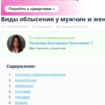
Виды облысения у мужчин и ж
28 ноября 2019
Отзывов: 0
Просмотров: 2772
Статья проверена доктором
Печенова Екатерина Чукичевна
Врач трихолог, косметолог
Содержание:
Причины появления алопеции
Андрогенная
Диффузная
Очаговая
Рубцовая
Выводы