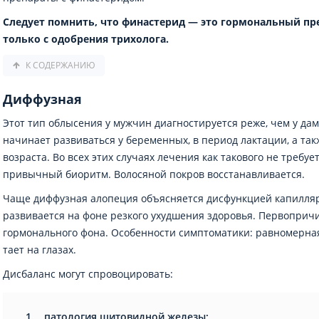
Следует помнить, что финастерид — это гормональный пре
только с одобрения трихолога.
К СОДЕРЖАНИЮ
Диффузная
Этот тип облысения у мужчин диагностируется реже, чем у да
начинает развиваться у беременных, в период лактации, а так
возраста. Во всех этих случаях лечения как такового не требуе
привычный биоритм. Волосяной покров восстанавливается.
Чаще диффузная алопеция объясняется дисфункцией капилляр
развивается на фоне резкого ухудшения здоровья. Первоприч
гормонального фона. Особенности симптоматики: равномерная
тает на глазах.
Дисбаланс могут спровоцировать:
патология щитовидной железы;