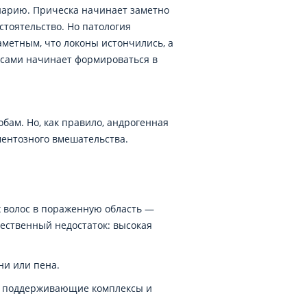
нарию. Прическа начинает заметно
стоятельство. Но патология
аметным, что локоны истончились, а
осами начинает формироваться в
ам. Но, как правило, андрогенная
ментозного вмешательства.
х волос в пораженную область —
ественный недостаток: высокая
ни или пена.
е поддерживающие комплексы и