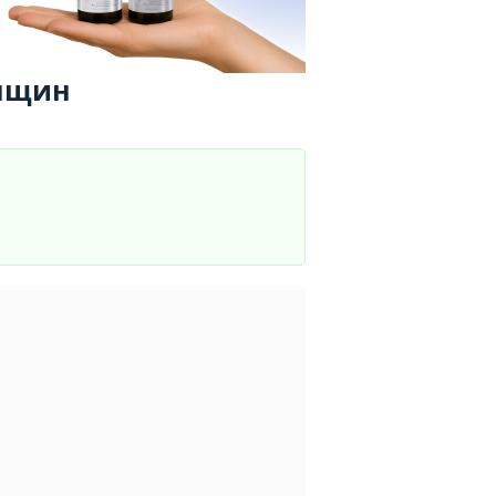
енщин