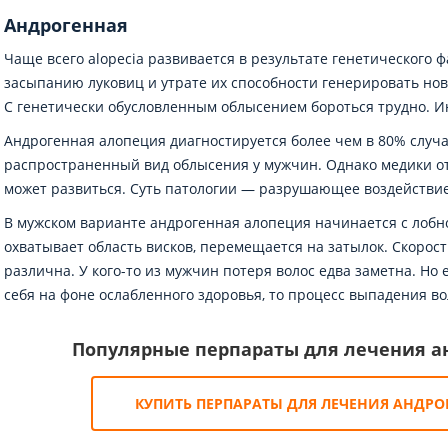
Андрогенная
Чаще всего alopecia развивается в результате генетического 
засыпанию луковиц и утрате их способности генерировать нов
С генетически обусловленным облысением бороться трудно. И
Андрогенная алопеция диагностируется более чем в 80% случа
распространенный вид облысения у мужчин. Однако медики о
может развиться. Суть патологии — разрушающее воздействие
В мужском варианте андрогенная алопеция начинается с лобн
охватывает область висков, перемещается на затылок. Скорос
различна. У кого-то из мужчин потеря волос едва заметна. Но
себя на фоне ослабленного здоровья, то процесс выпадения в
Популярные перпараты для лечения а
КУПИТЬ ПЕРПАРАТЫ ДЛЯ ЛЕЧЕНИЯ АНДР