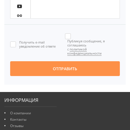





Публикуя сообщение, я
Получить e-mail

соглашаюсь
уведомление об ответе
с
политикой
[BBCODE]
конфиденциальности
ОТПРАВИТЬ
ИНФОРМАЦИЯ
О компании
Контакты
Отзывы