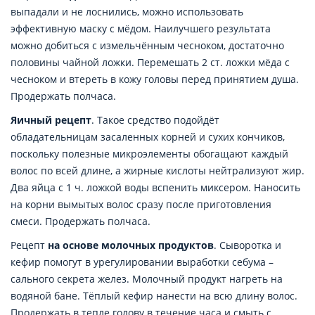
выпадали и не лоснились, можно использовать
эффективную маску с мёдом. Наилучшего результата
можно добиться с измельчённым чесноком, достаточно
половины чайной ложки. Перемешать 2 ст. ложки мёда с
чесноком и втереть в кожу головы перед принятием душа.
Продержать полчаса.
Яичный рецепт
. Такое средство подойдёт
обладательницам засаленных корней и сухих кончиков,
поскольку полезные микроэлементы обогащают каждый
волос по всей длине, а жирные кислоты нейтрализуют жир.
Два яйца с 1 ч. ложкой воды вспенить миксером. Наносить
на корни вымытых волос сразу после приготовления
смеси. Продержать полчаса.
Рецепт
на основе молочных продуктов
. Сыворотка и
кефир помогут в урегулировании выработки себума –
сального секрета желез. Молочный продукт нагреть на
водяной бане. Тёплый кефир нанести на всю длину волос.
Продержать в тепле голову в течение часа и смыть с