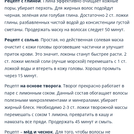
Рецепт с глиной
. Глина эффективно очищает кожные
поры, убирает перхоть. Для жирных волос подойдут
черная, зелёная или голубая глина. Достаточно 2 ст. ложки
глины, разбавленных чистой водой до консистенции густой
сметаны. Продержать маску на волосах следует 50 минут.
Рецепт с солью
. Простая, но действенная солевая маска
очистит с кожи головы ороговевшие частички и улучшит
приток крови. Это значит, локоны станут быстрее расти. 2
ст. ложки мелкой соли (лучше морской) перемешать с 1 ст.
ложкой воды и втереть в кожу головы. Хорошо промыть
через 15 минут.
Рецепт
на основе творога
. Творог прекрасно работает в
паре с лимонным соком. Данный состав обогащает волосы
полезными микроэлементами и минералами, убирает
жирный блеск. Необходимо 2-3 ст. ложки творожной массы
перемешать с соком 1 лимона, превратить в кашу и
намазать все пряди. Продержать 45 минут и смыть.
Рецепт –
мёд и чеснок
. Для того, чтобы волосы не