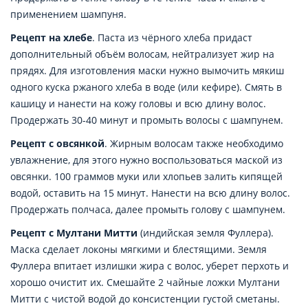
применением шампуня.
Рецепт на хлебе
. Паста из чёрного хлеба придаст
дополнительный объём волосам, нейтрализует жир на
прядях. Для изготовления маски нужно вымочить мякиш
одного куска ржаного хлеба в воде (или кефире). Смять в
кашицу и нанести на кожу головы и всю длину волос.
Продержать 30-40 минут и промыть волосы с шампунем.
Рецепт с овсянкой
. Жирным волосам также необходимо
увлажнение, для этого нужно воспользоваться маской из
овсянки. 100 граммов муки или хлопьев залить кипящей
водой, оставить на 15 минут. Нанести на всю длину волос.
Продержать полчаса, далее промыть голову с шампунем.
Рецепт с Мултани Митти
(индийская земля Фуллера).
Маска сделает локоны мягкими и блестящими. Земля
Фуллера впитает излишки жира с волос, уберет перхоть и
хорошо очистит их. Смешайте 2 чайные ложки Мултани
Митти с чистой водой до консистенции густой сметаны.