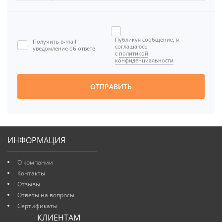



Публикуя сообщение, я
Получить e-mail

соглашаюсь
уведомление об ответе
с
политикой
[BBCODE]
конфиденциальности
ОТПРАВИТЬ
ИНФОРМАЦИЯ
О компании
Контакты
Отзывы
Ответы на вопросы
Сертификаты
КЛИЕНТАМ