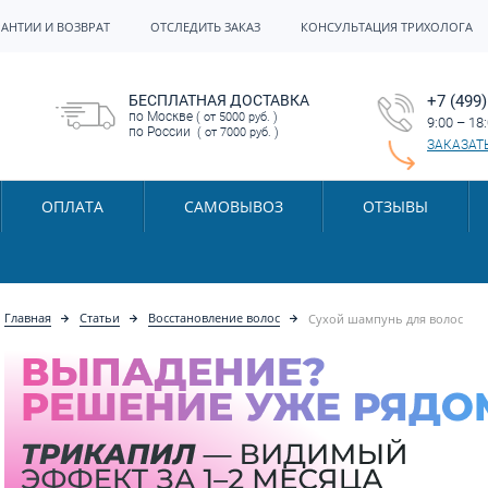
РАНТИИ И ВОЗВРАТ
ОТСЛЕДИТЬ ЗАКАЗ
КОНСУЛЬТАЦИЯ ТРИХОЛОГА
БЕСПЛАТНАЯ ДОСТАВКА
+7 (499)
по Москве
( от 5000 руб. )
9:00 – 18
по России
( от 7000 руб. )
ЗАКАЗАТ
ОПЛАТА
САМОВЫВОЗ
ОТЗЫВЫ
Главная
Статьи
Восстановление волос
Сухой шампунь для волос