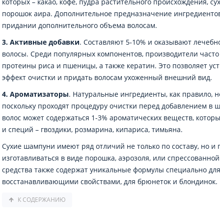
которых – какао, кофе, пудра растительного происхождения, с
порошок аира. Дополнительное предназначение ингредиентов
придании дополнительного объема волосам.
3. Активные добавки
. Составляют 5-10% и оказывают лечебн
волосы. Среди популярных компонентов, производители часто
протеины риса и пшеницы, а также кератин. Это позволяет ус
эффект очистки и придать волосам ухоженный внешний вид.
4. Ароматизаторы
. Натуральные ингредиенты, как правило, 
поскольку проходят процедуру очистки перед добавлением в ш
волос может содержаться 1-3% ароматических веществ, котор
и специй – гвоздики, розмарина, кипариса, тимьяна.
Сухие шампуни имеют ряд отличий не только по составу, но и 
изготавливаться в виде порошка, аэрозоля, или спрессованно
средства также содержат уникальные формулы специально для
восстанавливающими свойствами, для брюнеток и блондинок.
К СОДЕРЖАНИЮ