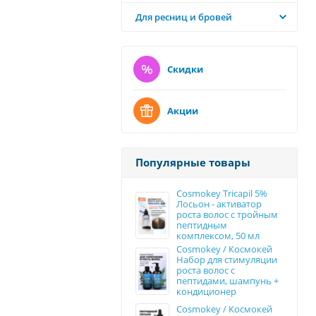
Для ресниц и бровей
Скидки
Акции
Популярные товары
Cosmokey Tricapil 5%
Лосьон - активатор
роста волос с тройным
пептидным
комплексом, 50 мл
Cosmokey / Космокей
Набор для стимуляции
роста волос с
пептидами, шампунь +
кондиционер
Cosmokey / Космокей