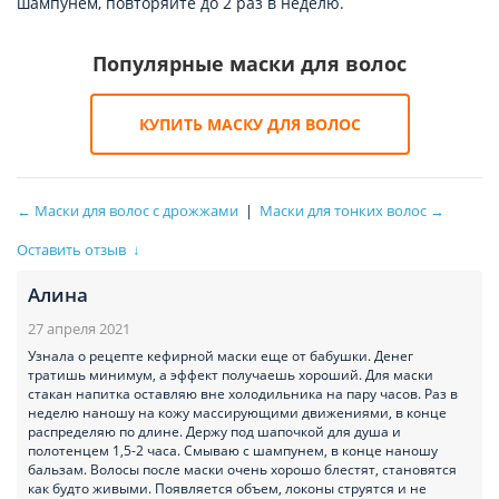
шампунем, повторяйте до 2 раз в неделю.
Популярные маски для волос
КУПИТЬ МАСКУ ДЛЯ ВОЛОС
← Маски для волос с дрожжами
|
Маски для тонких волос →
Оставить отзыв
↓
Алина
27 апреля 2021
Узнала о рецепте кефирной маски еще от бабушки. Денег
тратишь минимум, а эффект получаешь хороший. Для маски
стакан напитка оставляю вне холодильника на пару часов. Раз в
неделю наношу на кожу массирующими движениями, в конце
распределяю по длине. Держу под шапочкой для душа и
полотенцем 1,5-2 часа. Смываю с шампунем, в конце наношу
бальзам. Волосы после маски очень хорошо блестят, становятся
как будто живыми. Появляется объем, локоны струятся и не