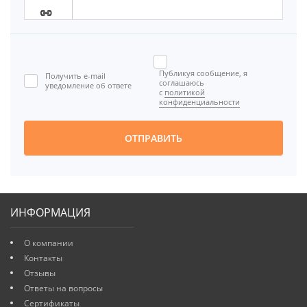




Публикуя сообщение, я
Получить e-mail

соглашаюсь
уведомление об ответе
с
политикой
[BBCODE]
конфиденциальности
ОТПРАВИТЬ
ИНФОРМАЦИЯ
О компании
Контакты
Отзывы
Ответы на вопросы
Сертификаты