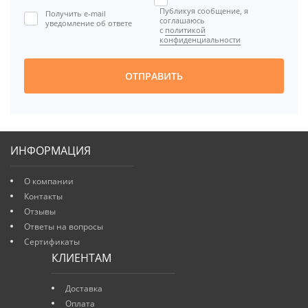
Публикуя сообщение, я
Получить e-mail

соглашаюсь
уведомление об ответе
с
политикой
[BBCODE]
конфиденциальности
ОТПРАВИТЬ
ИНФОРМАЦИЯ
О компании
Контакты
Отзывы
Ответы на вопросы
Сертификаты
КЛИЕНТАМ
Доставка
Оплата