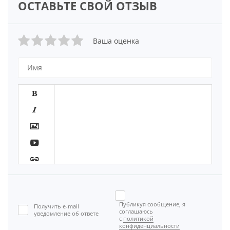
ОСТАВЬТЕ СВОЙ ОТЗЫВ
Ваша оценка








Публикуя сообщение, я
Получить e-mail

соглашаюсь
уведомление об ответе
с
политикой
[BBCODE]
конфиденциальности