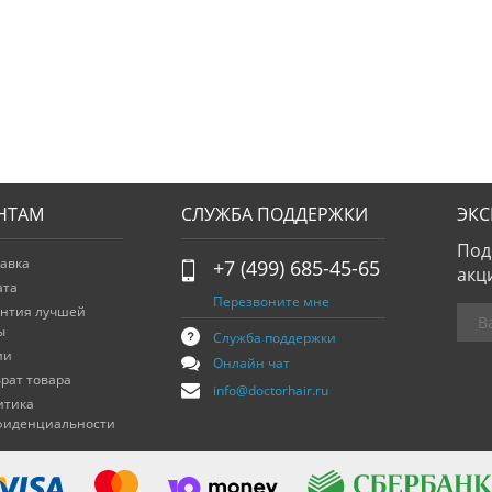
НТАМ
СЛУЖБА ПОДДЕРЖКИ
ЭК
Под
авка
+7 (499) 685-45-65
акц
ата
Перезвоните мне
антия лучшей
ы
Служба поддержки
ии
Онлайн чат
рат товара
info@doctorhair.ru
итика
фиденциальности