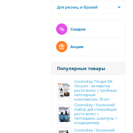
Для ресниц и бровей
Скидки
Акции
Популярные товары
Cosmokey Tricapil 5%
Лосьон - активатор
роста волос с тройным
пептидным
комплексом, 50 мл
Cosmokey / Космокей
Набор для стимуляции
роста волос с
пептидами, шампунь +
кондиционер
Cosmokey / Космокей