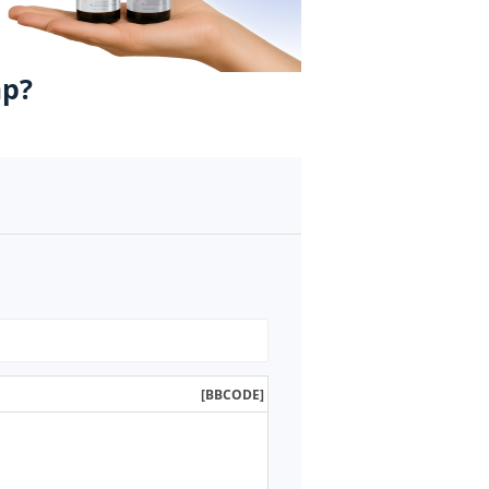
р?
[BBCODE]