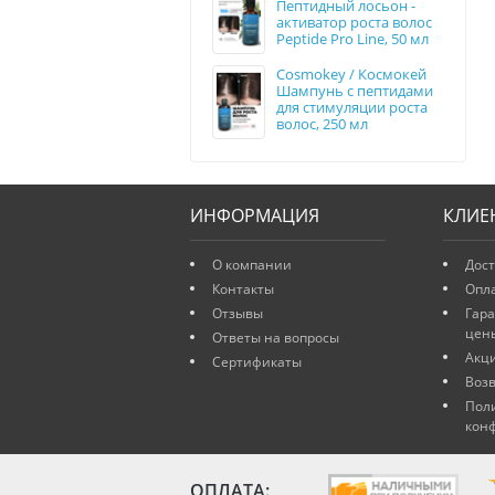
Пептидный лосьон -
активатор роста волос
Peptide Pro Line, 50 мл
Cosmokey / Космокей
Шампунь с пептидами
для стимуляции роста
волос, 250 мл
ИНФОРМАЦИЯ
КЛИЕ
О компании
Дост
Контакты
Опл
Отзывы
Гар
цен
Ответы на вопросы
Акц
Сертификаты
Возв
Пол
кон
ОПЛАТА: