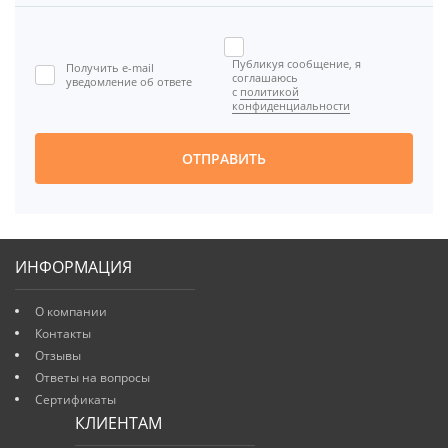



Публикуя сообщение, я
Получить e-mail

соглашаюсь
уведомление об ответе
с
политикой
[BBCODE]
конфиденциальности
ОТПРАВИТЬ
ИНФОРМАЦИЯ
О компании
Контакты
Отзывы
Ответы на вопросы
Сертификаты
КЛИЕНТАМ