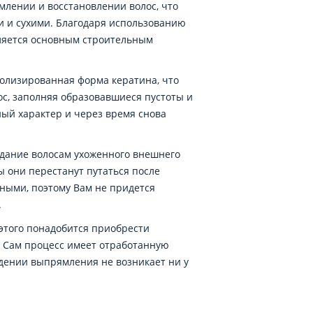
млении и восстановлении волос, что
и и сухими. Благодаря использованию
вляется основным строительным
ролизированная форма кератина, что
с, заполняя образовавшиеся пустоты и
ный характер и через время снова
дание волосам ухоженного внешнего
ы они перестанут путаться после
ными, поэтому Вам не придется
.
 этого понадобится приобрести
. Сам процесс имеет отработанную
едении выпрямления не возникает ни у