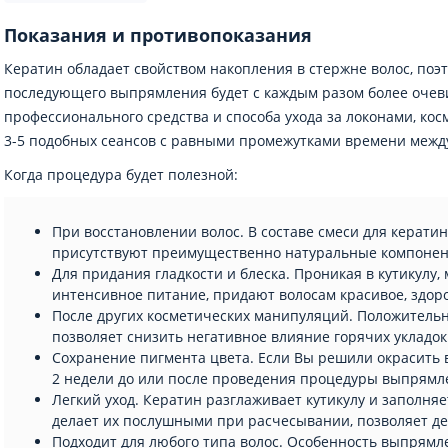
Показания и противопоказания
Кератин обладает свойством накопления в стержне волос, поэт
последующего выпрямления будет с каждым разом более очев
профессионального средства и способа ухода за локонами, ко
3-5 подобных сеансов с равными промежутками времени межд
Когда процедура будет полезной:
При восстановлении волос. В составе смеси для керат
присутствуют преимущественно натуральные компонен
Для придания гладкости и блеска. Проникая в кутикулу
интенсивное питание, придают волосам красивое, здор
После других косметических манипуляций. Положительн
позволяет снизить негативное влияние горячих укладок
Сохранение пигмента цвета. Если Вы решили окрасить в
2 недели до или после проведения процедуры выпрямле
Легкий уход. Кератин разглаживает кутикулу и заполняет
делает их послушными при расчесывании, позволяет де
Подходит для любого типа волос. Особенность выпрям