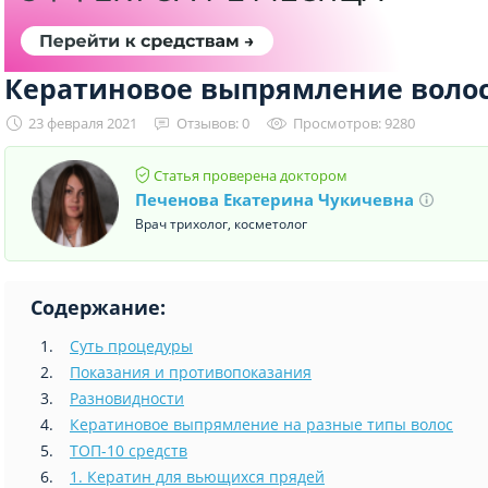
Кератиновое выпрямление воло
23 февраля 2021
Отзывов: 0
Просмотров: 9280
Статья проверена доктором
Печенова Екатерина Чукичевна
Врач трихолог, косметолог
Содержание:
Суть процедуры
Показания и противопоказания
Разновидности
Кератиновое выпрямление на разные типы волос
ТОП-10 средств
1. Кератин для вьющихся прядей