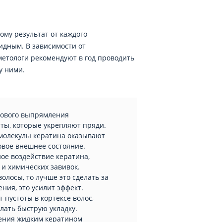
ому результат от каждого
идным. В зависимости от
сметологи рекомендуют в год проводить
у ними.
инового выпрямления
ты, которые укрепляют пряди.
, молекулы кератина оказывают
овое внешнее состояние.
ое воздействие кератина,
 и химических завивок.
олосы, то лучше это сделать за
ния, это усилит эффект.
 пустоты в кортексе волос,
лать быструю укладку.
ления жидким кератином