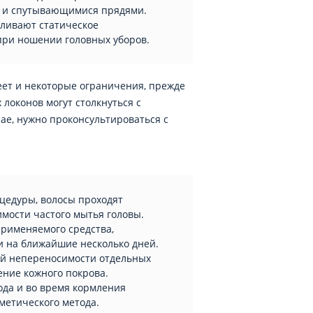
и и спутывающимися прядями.
пливают статическое
при ношении головных уборов.
еет и некоторые ограничения, прежде
локонов могут столкнуться с
ае, нужно проконсультироваться с
оцедуры, волосы проходят
имости частого мытья головы.
применяемого средства,
и на ближайшие несколько дней.
ой непереносимости отдельных
ние кожного покрова.
ода и во время кормления
метического метода.