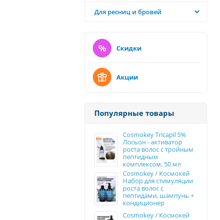
Для ресниц и бровей
Скидки
Акции
Популярные товары
Cosmokey Tricapil 5%
Лосьон - активатор
роста волос с тройным
пептидным
комплексом, 50 мл
Cosmokey / Космокей
Набор для стимуляции
роста волос с
пептидами, шампунь +
кондиционер
Cosmokey / Космокей