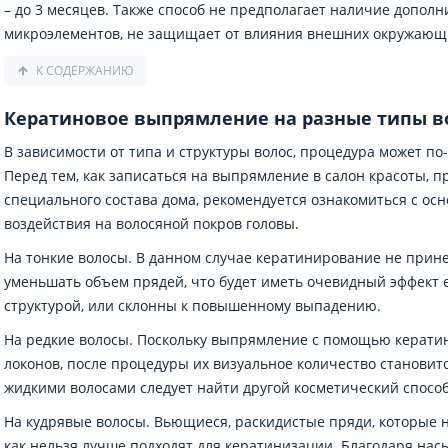
– до 3 месяцев. Также способ не предполагает наличие допол
микроэлементов, не защищает от влияния внешних окружающ
К СОДЕРЖАНИЮ
Кератиновое выпрямление на разные типы в
В зависимости от типа и структуры волос, процедура может по
Перед тем, как записаться на выпрямление в салон красоты,
специального состава дома, рекомендуется ознакомиться с о
воздействия на волосяной покров головы.
На тонкие волосы. В данном случае кератинирование не прине
уменьшать объем прядей, что будет иметь очевидный эффект 
структурой, или склонны к повышенному выпадению.
На редкие волосы. Поскольку выпрямление с помощью кератин
локонов, после процедуры их визуальное количество становит
жидкими волосами следует найти другой косметический способ
На кудрявые волосы. Вьющиеся, раскидистые пряди, которые 
как нельзя лучше подходят для кератинизации. Благодаря н