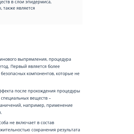
еств в слои эпидермиса,
 также является
атинового выпрямления, процедура
етод. Первый является более
 безопасных компонентов, которые не
эффекта после прохождения процедуры
м специальных веществ –
граничений, например, применение
.
оба не включает в состав
жительностью сохранения результата