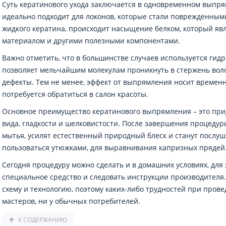
Суть кератинового ухода заключается в одновременном выпря
идеально подходит для локонов, которые стали поврежденным
жидкого кератина, происходит насыщение белком, который я
материалом и другими полезными компонентами.
Важно отметить, что в большинстве случаев используется гид
позволяет мельчайшим молекулам проникнуть в стержень воло
дефекты. Тем не менее, эффект от выпрямления носит времен
потребуется обратиться в салон красоты.
Основное преимущество кератинового выпрямления – это при
вида, гладкости и шелковистости. После завершения процедур
мытья, усилят естественный природный блеск и станут послуш
пользоваться утюжками, для выравнивания капризных прядей
Сегодня процедуру можно сделать и в домашних условиях, для
специальное средство и следовать инструкции производителя
схему и технологию, поэтому каких-либо трудностей при пров
мастеров, ни у обычных потребителей.
К СОДЕРЖАНИЮ