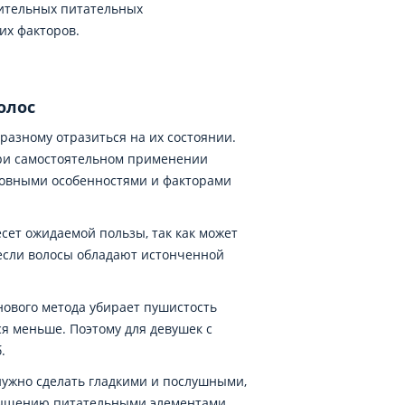
нительных питательных
их факторов.
олос
-разному отразиться на их состоянии.
 при самостоятельном применении
сновными особенностями и факторами
сет ожидаемой пользы, так как может
если волосы обладают истонченной
ового метода убирает пушистость
ся меньше. Поэтому для девушек с
.
нужно сделать гладкими и послушными,
асыщению питательными элементами,