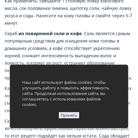
Как применять: смешайте 1 столовую ложку кокосового
масла, сок половинки лимона, щепотку соли, чайную ложку
уксуса и соды. Нанесите на кожу головы и смойте через 5-7
минут.
Скраб
из поваренной соли и кофе
. Соль является самым
популярным средством для очищения кожи головы в
домашних условиях, а кофе способствует укреплению
корней, снижает интенсивность выпадения волос и
ломкость, ускоряет их рост, устраняет образование
перхоти, снижает сухость кожного покрова, а также
придает локонам естественный насыщенный цвет и блеск.
Наш сайт использует файлы cookies, чтобы
улучшить работу и повысить эффективность
Как применять: для приготовления возьмите две столовых
сайта. Продолжая использование сайта, вы
ложки кофе и поваренной соли в аналогичном объеме,
соглашаетесь с использованием файлов
смешайте их и нанесите на кожу головы. Время выдержки
cookies.
составляет 5 минут.
Принять
Скраб для кожи головы
из соды и шампуня
. Если Вам
хочется получить эффективный скраб как можно быстрее,
то этот рецепт подойдет как нельзя кстати. Сода обладает