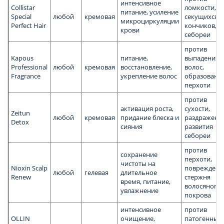
интенсивное
Collistar
ломкости,
питание, усиление
Special
любой
кремовая
секущихся
микроциркуляции
Perfect Hair
кончиков,
крови
себореи
против
Kapous
питание,
выпадения
Professional
любой
кремовая
восстановление,
волос,
Fragrance
укрепление волос
образовани
перхоти
против
активация роста,
сухости,
Zeitun
любой
кремовая
придание блеска и
раздражения
Detox
сияния
развития
себореи
против
сохранение
перхоти,
чистоты на
Nioxin Scalp
повреждени
любой
гелевая
длительное
Renew
стержня
время, питание,
волосяного
увлажнение
покрова
интенсивное
против
OLLIN
очищение,
патогенных