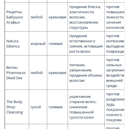
придание блеска,
против
Рецепты
эластичности,
повышенно
Бабушки
любой
кремовая
волосам,
ломкости и
Агафьи
восстановление
сечения
структуры
кончиков
придание
против
Natura
естественного
интенсивно
жирный
гелевая
Siberica
сияния, активация
выпадения,
роста волос
повреждени
против
питание,
сильных
Витэкс
увлажнение,
загрязнений
Pharmacos
любой
кремовая
придание объема
воздействия
Dead Sea
волосам
внешней
среды
против
укрепление
раздражени
The Body
стержня волос,
зуда,
Shop
сухой
гелевая
снижение
покраснени
Cleansing
повышенной
кожного
сухости кожи
покрова
против