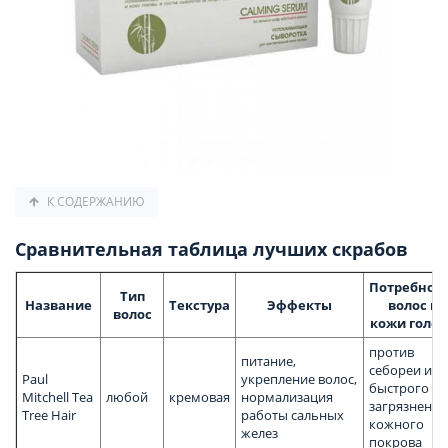
К СОДЕРЖАНИЮ
Сравнительная таблица лучших скрабов
Потребнос
Тип
Название
Текстура
Эффекты
волос и
волос
кожи голо
против
питание,
себореи и
Paul
укрепление волос,
быстрого
Mitchell Tea
любой
кремовая
нормализация
загрязнения
Tree Hair
работы сальных
кожного
желез
покрова