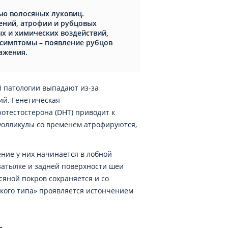
ью волосяных луковиц.
лений, атрофии и рубцовых
ых и химических воздействий,
 симптомы – появление рубцов
ажения.
 патологии выпадают из-за
й. Генетическая
отестостерона (DHT) приводит к
Фолликулы со временем атрофируются,
ие у них начинается в лобной
затылке и задней поверхности шеи
сяной покров сохраняется и со
кого типа» проявляется истончением