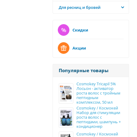
Для ресниц и бровей
Скидки
Акции
Популярные товары
Cosmokey Tricapil 5%
Лосьон - активатор
роста волос с тройным
пептидным
комплексом, 50 мл
Cosmokey / Космокей
Набор для стимуляции
роста волос с
пептидами, шампунь +
кондиционер
Cosmokey / Космокей