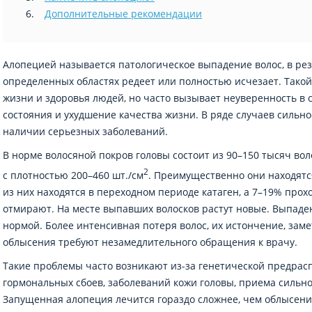
Дополнительные рекомендации
Алопецией называется патологическое выпадение волос, в рез
определенных областях редеет или полностью исчезает. Такой
жизни и здоровья людей, но часто вызывает неуверенность в
состояния и ухудшение качества жизни. В ряде случаев сильн
наличии серьезных заболеваний.
В норме волосяной покров головы состоит из 90–150 тысяч во
2
с плотностью 200–460 шт./см
. Преимущественно они находятся
из них находятся в переходном периоде катаген, а 7–19% прохо
отмирают. На месте выпавших волосков растут новые. Выпаден
нормой. Более интенсивная потеря волос, их истончение, зам
облысения требуют незамедлительного обращения к врачу.
Такие проблемы часто возникают из-за генетической предрасп
гормональных сбоев, заболеваний кожи головы, приема силь
Запущенная алопеция лечится гораздо сложнее, чем облысени