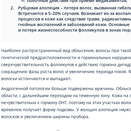
побочные действия при приеме медикаментов.
Рубцовая алопеция – потеря волос, вызванная гибел
Встречается в 5–20% случаев. Возникает из-за воспа
процессов в коже как следствие травм, радиоактивн
гнойных воспалений и заболеваний кожи. Основные
и потеря жизнеспособности фолликулов в зонах пор
Наиболее распространенный вид облысения, волосы при такой
генетической предрасположенности и гормональных нарушени
сверхчувствительность фолликулов к действию гормона дигидр
сокращению фазы роста волос и увеличению периода покоя. 
волоски истончаются и выпадают.
Андрогенной патологии больше подвержены мужчины. Облысен
области, с дальнейшим переходом на теменную зону. Кожа на 
нечувствительна к гормону DHT, поэтому на этих участках воло
временем получает форму подковы. У женщин алопеция «мужс
волосков и увеличением ширины пробора.