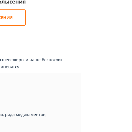
облысения
СЕНИЯ
ем шевелюры и чаще беспокоит
тановятся:
и, ряда медикаментов;