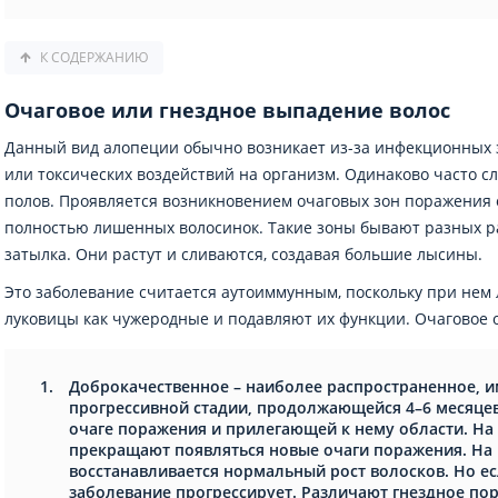
К СОДЕРЖАНИЮ
Очаговое или гнездное выпадение волос
Данный вид алопеции обычно возникает из-за инфекционных 
или токсических воздействий на организм. Одинаково часто сл
полов. Проявляется возникновением очаговых зон поражения 
полностью лишенных волосинок. Такие зоны бывают разных р
затылка. Они растут и сливаются, создавая большие лысины.
Это заболевание считается аутоиммунным, поскольку при нем
луковицы как чужеродные и подавляют их функции. Очаговое 
Доброкачественное – наиболее распространенное, им
прогрессивной стадии, продолжающейся 4–6 месяцев
очаге поражения и прилегающей к нему области. На
прекращают появляться новые очаги поражения. На 
восстанавливается нормальный рост волосков. Но е
заболевание прогрессирует. Различают гнездное пор