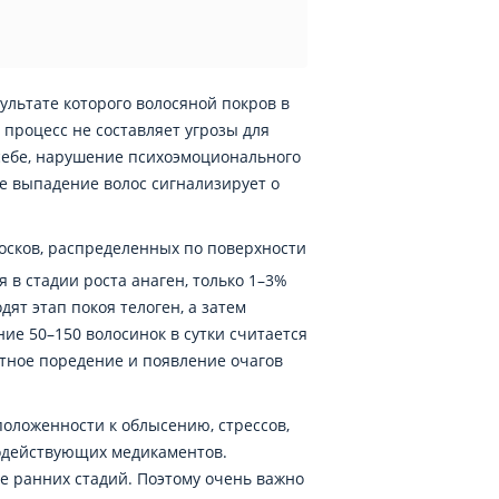
ультате которого волосяной покров в
 процесс не составляет угрозы для
 себе, нарушение психоэмоционального
ое выпадение волос сигнализирует о
лосков, распределенных по поверхности
 в стадии роста анаген, только 1–3%
дят этап покоя телоген, а затем
ие 50–150 волосинок в сутки считается
етное поредение и появление очагов
оложенности к облысению, стрессов,
нодействующих медикаментов.
е ранних стадий. Поэтому очень важно