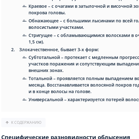
Краевое – с очагами в затылочной и височной зо
покрова головы.
Обнажающее – с большими лысинами по всей г
волосистыми участками.
Стригущее – с обламывающимися волосками в оч
1,5 см).
Злокачественное, бывает 3-х форм:
Субтотальной – протекает с медленным прогрес
участков поражения и сопутствующим выпадени
внешних зонах.
Тотальной – проявляется полным выпадением вол
месяца. Восстанавливается волосяной покров го
и в конце волосы на голове.
Универсальной – характеризуется потерей волос
К СОДЕРЖАНИЮ
Специфические разновидности облысения