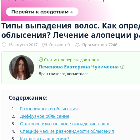
Типы выпадения волос. Как опр
облысения? Лечение алопеции р
16 августа 2017
Отзывов: 0
Просмотров: 7246
Статья проверена доктором
Печенова Екатерина Чукичевна
Врач трихолог, косметолог
Содержание:
Разновидности облысения
Диффузное облысение
Очаговое или гнездное выпадение волос
Специфические разновидности облысения
Как лечить алопецию?