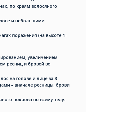
нах, по краям волосяного
олове и небольшими
агах поражения (на высоте 1–
сированием, увеличением
ем ресниц и бровей во
ос на голове и лице за 3
дами – вначале ресницы, брови
яного покрова по всему телу.