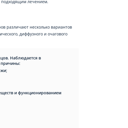
с подходящим лечением.
ров различают несколько вариантов
ического, диффузного и очагового
бцов. Наблюдается в
 причины:
ожи;
еществ и функционированием