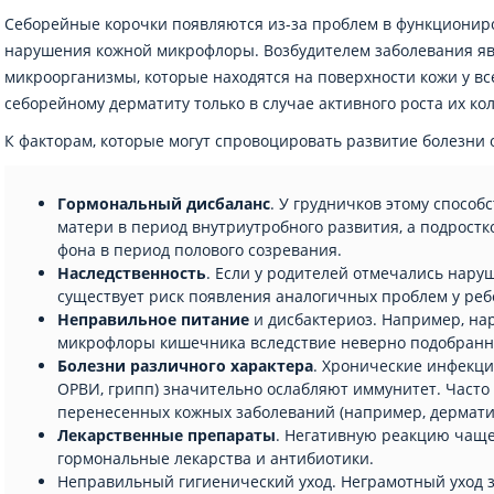
Себорейные корочки появляются из-за проблем в функциониро
нарушения кожной микрофлоры. Возбудителем заболевания яв
микроорганизмы, которые находятся на поверхности кожи у вс
себорейному дерматиту только в случае активного роста их кол
К факторам, которые могут спровоцировать развитие болезни 
Гормональный дисбаланс
. У грудничков этому способ
матери в период внутриутробного развития, а подростк
фона в период полового созревания.
Наследственность
. Если у родителей отмечались нару
существует риск появления аналогичных проблем у реб
Неправильное питание
и дисбактериоз. Например, н
микрофлоры кишечника вследствие неверно подобранн
Болезни различного характера
. Хронические инфекци
ОРВИ, грипп) значительно ослабляют иммунитет. Часто
перенесенных кожных заболеваний (например, дерматит
Лекарственные препараты
. Негативную реакцию чаще
гормональные лекарства и антибиотики.
Неправильный гигиенический уход. Неграмотный уход 