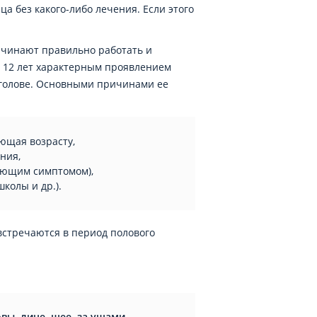
а без какого-либо лечения. Если этого
ачинают правильно работать и
до 12 лет характерным проявлением
а голове. Основными причинами ее
ующая возрасту,
ния,
вующим симптомом),
школы и др.).
встречаются в период полового
вы, лице, шее, за ушами,