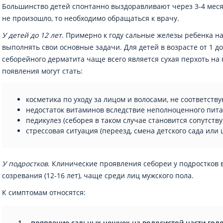
Большинство детей спонтанно выздоравливают через 3-4 месяц
не произошло, то необходимо обращаться к врачу.
У детей до 12 лет
. Примерно к году сальные железы ребенка н
выполнять свои основные задачи. Для детей в возрасте от 1 
себорейного дерматита чаще всего является сухая перхоть н
появления могут стать:
косметика по уходу за лицом и волосами, не соответств
недостаток витаминов вследствие неполноценного пита
педикулез (себорея в таком случае становится сопутст
стрессовая ситуация (переезд, смена детского сада или 
У подростков
. Клинические проявления себореи у подростков 
созревания (12-16 лет), чаще среди лиц мужского пола.
К симптомам относятся:
появление сальных чешуек на волосистой части голо